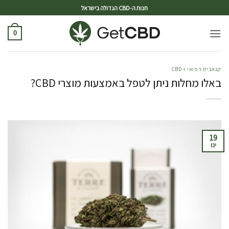
ד
חנות ה-CBD הגדולה בישראל
0
קנאביס רפואי ו-CBD
באלו מחלות ניתן לטפל באמצעות מוצרי CBD?
19
ינו