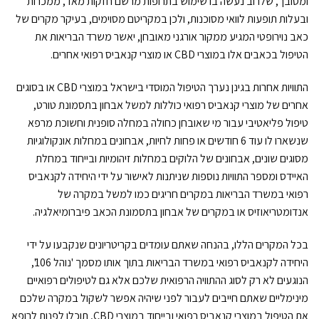
ומסובך, שלרוב נעשה בו שימוש בתרופות מרשם חזקות מאד, ממכרות
ובעלות תופעות לוואי מסוכנות, ולכן במקריטם מסוימים, בעיקר מקרים של
כאב נוירופטי המגיע ממקור אורגני מאובחן, יאשר משרד הבריאות את
הטיפול בכאבים אלו במוצרי CBD או מוצרי קנאביס רפואי אחרים.
התוויות אחרות בגינן נערך הטיפול המוסדי בישראל במוצרי CBD או בסוגים
אחרים של מוצרי קנאביס רפואי כוללות למשל אבחון בתסמונת טורט,
טיפול פליאטיבי עבור מי שאובחן כחולה במחלה סופנית וחשוכת מרפא
שנשארו לו עוד 6 חודשים או פחות לחיות, אבחונים במחלות אונקולוגיות
מסוגים שונים, אבחונים של הלוקים במחלות זיהומיות ובייחוד במחלת
האיידס ומספר התוויות נוספות שניתנות לאישור על ידי היחידה לקנאביס
רפואי במשרד הבריאות במקרים חריגים כמו למשל במקרה של
אנדומטריאוזיס או במקרים של אבחון בתסמונת הכאב פיברומיאלגיה.
בכל המקרים הללו, בהנחה שאתם עומדים בקריטריונים שנקבעו על ידי
היחידה לקנאביס רפואי במשרד הבריאות בתוך אותו מסמך 'נוהל 106',
הנוגעים לא רק לסוג ההתוויה הרפואית שלכם אלא גם לטיפולים רפואיים
מינימליים שאתם חייבים לעבור לפני שיהיה אפשר לשקול במקרה שלכם
את הטיפול במוצרי קנאביס רפואי ובייחוד במוצרי CBD, תוכלו לפנות לרופא