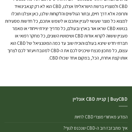
CBD ולמוצריו ברשת הישראלית! אצלנו, CBD הוא לא רק קנאבינואיד
ותרופה אלא דרך חיים, ובתור הגולשים והלקוחות שלנו, כאן אצלנו תוכלו
למצוא כל מוצר שעשוי לעניין אתכם או לשמש אתכם, כל חדשות מסעירות
בנושא CBD שראו אור בארץ ובעולם, כל מדריך יצירתי וייחודי או מאמר
מעניין ששווה לקרוא אודות CBD ושימושיו השונים, כל מחקר רפואי או
חברתי חדש שיצא בעולם והוכיח שוב עד כמה הפוטנציאל של CBD הוא
עצום, כל מתכון מנצח שיכניס לכם את ה-CBD למטבח ויעזור לכם לצרוך
אותו קצת אחרת, הכל, במקום אחד שכולו CBD.
BuyCBD | קניית CBD אונליין
המדע מאחורי מוצרי CBD לחיות
איך מתבזבז רוב ה-CBD שנכנס לגוף?