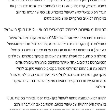
בפרט. רק כאן, קיים מידע שעליו ראוי להסתמך כאשר מנסים להבין את
הערך הפוטנציאלי שיש לטיפול במוצרי CBD כפי שהתגלה עד היום
במקורות רפואיים ומחקריים אמינים ומבוססים.
התוויות מאושרות לטיפול בקנאביס רפואי – CBD חוקי בישראל
התוויות נפוצות מאד לשימוש במוצרי CBD בישראל הן התוויות של טיפול
באפילפסיה (במקרים רבים באפילפסיה עמידה לטיפול תרופתי שהטיפול
בה כשל) ובתסמונות נוירולוגיות אחרות בעלות מאפיינים שבהם מטפל
נוירולוג מומחה, כולל אפילו תסמונת האוטיזם ובעיקר במקרים של ילדים
המאובחנים כלוקים באחד או יותר מהסיבוכים הנוירולוגיים הקשורים
לתסמונת זו. בתחום הנוירולוגי טיפול בקנאביס רפואי ניתן גם לחולי
פרקינסון, במקרים חריגים גם לחולי אלצהיימר ודמנציה, וכן למי שסובל
מבעיות הקשורות בהתקפי פרכוסים דמויי אפילפסיה הנובעים ממקור
נוירולוגי.
התוויה רפואית נפוצה נוספת לטיפול בקנאביס רפואי ובייחוד במוצרי CBD
בישראל היא ההתוויה של טיפול בכאב. טיפול בכאב הוא דבר מורכב