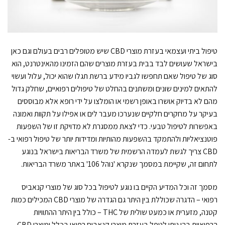
טיפול ביתי ועצמאי בעזרת מוצרי CBD שיש מטופלים רבים בעולם וגם כאן
בישראל שעושים לבד בבית בעזרת מוצרים שהם הזמינו מהאינטרנט, הוא
סוג של טיפול שאם תחפשו לגביו מידע ברשת תגלו שהוא יכול, עלול ועשוי
להתאים למינים שונים ומשתנים בהחלט של טיפולים רפואיים, שחלק גדול
מהם לא בדיוק אושרו באופן רשמי או הומלצו על ידי רופא אלא מבוססים
בעיקר על מחקרים חלקיים שנערכו מעבר לים או אפילו על תקוות ואמונה
באפשרות לטיפול טבעי. כדי לצאת ממסגרת לא מדויקת זו של השפעות
פוטנציאליות ולהתמקד בהשפעות מהותיות ומדידות יותר של טיפול רפואי ב-
CBD צריך לגשת לעמדה הרשמית של משרד הבריאות בישראל בנוגע
לתחום זה, שקיימת במסמך שנקרא 'נוהל 106' באתר משרד הבריאות.
מסמך זה וכל המדיע הקיים בו נוגע לטיפול בכל סוג של מוצרי קנאביס
רפואי – הדגרה שכוללת בין היתר גם הגדרה של מוצרי CBD המכילים כמות
קטנה, מזערית או כמעט שולית של THC – כולל בין היתר ההתוויות
הרפואיות בהן ניתן לטפל בעזרת מוצרי קנאביס רפואי בכלל ומוצרי CBD