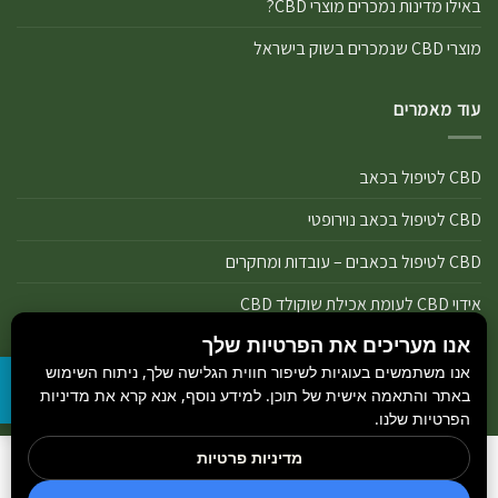
באילו מדינות נמכרים מוצרי CBD?
מוצרי CBD שנמכרים בשוק בישראל
עוד מאמרים
CBD לטיפול בכאב
CBD לטיפול בכאב נוירופטי
CBD לטיפול בכאבים – עובדות ומחקרים
אידוי CBD לעומת אכילת שוקולד CBD
אנו מעריכים את הפרטיות שלך
אידוי נכון של מוצרי שמן ותפרחת CBD
אנו משתמשים בעוגיות לשיפור חווית הגלישה שלך, ניתוח השימוש
אידוי שמן CBD או אידוי תפרחת CBD
באתר והתאמה אישית של תוכן. למידע נוסף, אנא קרא את מדיניות
הפרטיות שלנו.
מדיניות פרטיות
הבלוג
כל הזכויות שמורות 2026 ©
GetCBD
והיצרנים הנמצאים באתר.
חדשות קנאביס