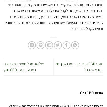
מומחה רלוונטי או למרפאת קנאביס רפואי ציבורית שקיימת במספר בתי
חולים ציבוריים בארץ, ושם לקבל את כל המידע שאתם צריכים אודות
הוצאה של רישיון קנאביס רפואי, תחילת התהליך, הניירת שאתם צריכים
להצטייד בה או דרך הטיפול השגרתית שעוד נותרה לכם לעבור לפני שתהיו
זכאים לקבל את הטיפול.
מוצרי CBD פגי תוקף – מהו אורך חיי
שלושה מכל חמישה מצביעים
המדף שלהם?
בארה"ב בעד CBD חוקי
אודות GetCBD
ברוכים הבאים לאתר GetCBD – הבית החדש שלכם לכל מה שנוגע ל-