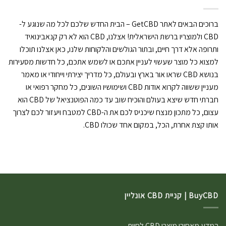
ברוכים הבאים לאתר GetCBD – הבית החדש שלכם לכל מה שנוגע ל-
CBD ולמוצריו ברשת הישראלית! אצלנו, CBD הוא לא רק קנאבינואיד
ותרופה אלא דרך חיים, ובתור הגולשים והלקוחות שלנו, כאן אצלנו תוכלו
למצוא כל מוצר שעשוי לעניין אתכם או לשמש אתכם, כל חדשות מסעירות
בנושא CBD שראו אור בארץ ובעולם, כל מדריך יצירתי וייחודי או מאמר
מעניין ששווה לקרוא אודות CBD ושימושיו השונים, כל מחקר רפואי או
חברתי חדש שיצא בעולם והוכיח שוב עד כמה הפוטנציאל של CBD הוא
עצום, כל מתכון מנצח שיכניס לכם את ה-CBD למטבח ויעזור לכם לצרוך
אותו קצת אחרת, הכל, במקום אחד שכולו CBD.
BuyCBD | קניית CBD אונליין
המדע מאחורי מוצרי CBD לחיות