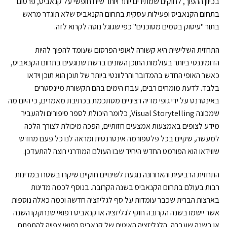
בכיוון ההפוך, לחוקים שמתירים יותר ויותר שיח חופשי על קנאביס, פרסום
בתחום הקנאביס ופעילות עסקית בתחום הקנאביס שלא תוגדר מראש
בתור "עיסוק בסמים מסוכנים" כפי שגוגל נוטה לקרוא לזה.
התחזית השלישית היא קשורה לאופי הפרסום שעומד להפוך להיות
הדומיננטי ביותר בעולמות התוכן השונים ברשת שנוגעים בתחום הקנאביס,
כאשר האופי החדש בהמדובר והרלוונטי ביותר של תוכן הוא תוכן וידאו
בלבד. לדעת מומחים רבים, עברו הימים בהם תקשורת מיינסטרים
באינטרנט על ידי גופי מדיה רציניים מסתכמת בכתיבת מאמרים, כי היום מה
שמכונה Visual Storytelling, כלומר היכולת לספר סיפורים ולהעביר
מידע לצופים באמצעות אמצעים חזותיים, הפכה מיכולת לצורך הלכה
למעשה, שקיים בכל פלטפורמה אינטרנטית ומראה לנו כל פעם מחדש
שווידאו הוא הפורמט החדש היחיד שבו העולם המודרני רוצה להתעדכן.
התחזית הרביעית והאחרונה נוגעת לשינויים חוקיים שיקרו בשטח במדינות
רבות בעולם בתחום הקנאביס בשנה הקרובה. בנוסף לכמה מדינות
בארצות הברית שכבר עומדות על סף לגליזציה חדשה וכמה כאלה נוספות
אשר יישמו בשנה הקרובה חוקי לגליזציה או קנאביס רפואי שנחקקו השנה
או בשנה שעברה, הלגליזציה האיטית של קנאביס רפואי צפויה להתפתח