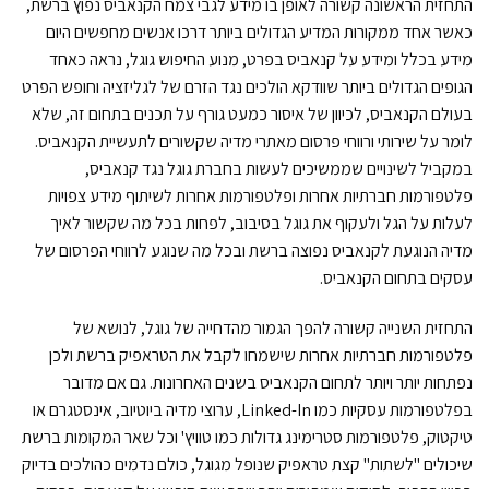
התחזית הראשונה קשורה לאופן בו מידע לגבי צמח הקנאביס נפוץ ברשת,
כאשר אחד ממקורות המדיע הגדולים ביותר דרכו אנשים מחפשים היום
מידע בכלל ומידע על קנאביס בפרט, מנוע החיפוש גוגל, נראה כאחד
הגופים הגדולים ביותר שוודקא הולכים נגד הזרם של לגליזציה וחופש הפרט
בעולם הקנאביס, לכיוון של איסור כמעט גורף על תכנים בתחום זה, שלא
לומר על שירותי ורווחי פרסום מאתרי מדיה שקשורים לתעשיית הקנאביס.
במקביל לשינויים שממשיכים לעשות בחברת גוגל נגד קנאביס,
פלטפורמות חברתיות אחרות ופלטפורמות אחרות לשיתוף מידע צפויות
לעלות על הגל ולעקוף את גוגל בסיבוב, לפחות בכל מה שקשור לאיך
מדיה הנוגעת לקנאביס נפוצה ברשת ובכל מה שנוגע לרווחי הפרסום של
עסקים בתחום הקנאביס.
התחזית השנייה קשורה להפך הגמור מהדחייה של גוגל, לנושא של
פלטפורמות חברתיות אחרות שישמחו לקבל את הטראפיק ברשת ולכן
נפתחות יותר ויותר לתחום הקנאביס בשנים האחרונות. גם אם מדובר
בפלטפורמות עסקיות כמו Linked-In, ערוצי מדיה ביוטיוב, אינסטגרם או
טיקטוק, פלטפורמות סטרימינג גדולות כמו טוויץ' וכל שאר המקומות ברשת
שיכולים "לשתות" קצת טראפיק שנופל מגוגל, כולם נדמים כהולכים בדיוק