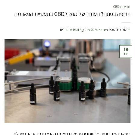
חדשות CBD
תרופה בפתח? העתיד של מוצרי CBD בתעשיית הפארמה
18 בינואר 2024
POSTED ON
RUDERAILS_CDB
BY
18
ינו
רפואה המבוססת על חומרים פעילים מצמח הקנאביס, בעיקר טיפולים