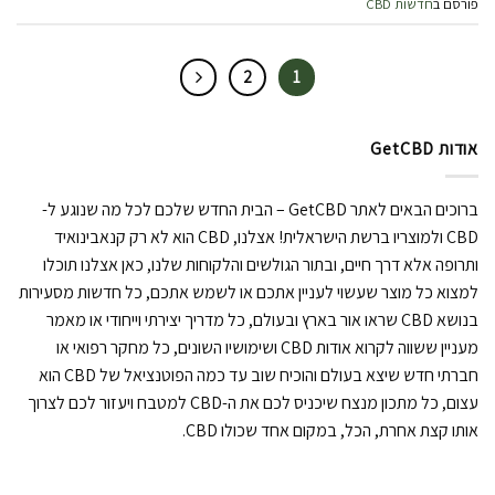
פורסם ב
חדשות CBD
2
1
אודות GetCBD
ברוכים הבאים לאתר GetCBD – הבית החדש שלכם לכל מה שנוגע ל-
CBD ולמוצריו ברשת הישראלית! אצלנו, CBD הוא לא רק קנאבינואיד
ותרופה אלא דרך חיים, ובתור הגולשים והלקוחות שלנו, כאן אצלנו תוכלו
למצוא כל מוצר שעשוי לעניין אתכם או לשמש אתכם, כל חדשות מסעירות
בנושא CBD שראו אור בארץ ובעולם, כל מדריך יצירתי וייחודי או מאמר
מעניין ששווה לקרוא אודות CBD ושימושיו השונים, כל מחקר רפואי או
חברתי חדש שיצא בעולם והוכיח שוב עד כמה הפוטנציאל של CBD הוא
עצום, כל מתכון מנצח שיכניס לכם את ה-CBD למטבח ויעזור לכם לצרוך
אותו קצת אחרת, הכל, במקום אחד שכולו CBD.