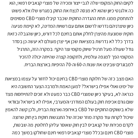
לקיום החוק המקומי שלה לגבי ייצור ומכירה של מוצרי קנאביס רפואי, הוא
כה אלגנטי כיוון שהוא לא מנסה לנצח את החוק במגרש שלו אלא פשוט
להתחמק ממנו. תחת ההגדרה החוקית שכבר קיבלו מוצרי CBD מסוימים
כיוון שיצרניהם נדרשו לרשום אותם עם רשויות המדינה, לא קיימת מניעה
חוקית שמונעת מהיצרן לחלק אותם בחינם לכל דורש, כיוון שהגבלה כזאת
בדרך כלל לא נדרשת במציאות שכן אף יצרן מעולם לא יעשה כן בסדר
גודל שעולה מעל תרגיל שיווק מקומי וצר היקף. במקרה הזה, התרגיל
המקומי הפך למגפה עולמית, ולתקופה קצרה שהייתה יכולה להזכיר
למבוגרים שבינינו את שנות ה-60 וה-70 ההיפיות בארצות הברית.
האם מצב כזה של חלוקת מוצרי CBD בחינם יכול לחזור על עצמו במציאות
של ימינו ואולי אפילו בישראל? למען האמת ולמרבה הצער התשובה היא
כנראה לא, בעיקר כיוון שמוצרי CBD כבר כמעט ולא זוכים להתייחסות מצד
שום גורם אכיפת חוק בעולם המודרני והמערבי, אפילו לא בישראל ובוודאי
שלא בשווקים החוקיים של CBD באירופה וארצות הברית, ולכן קשה להאמין
שיכול לקרות עוד מקרה מוזר שכזה של התנגשות חוקית בין חוק שרוצה
לקדם מכירות של קנאביס לבין חוק שאוסר עליהן לחלוטין. מה שבטוח,
מוצרי CBD חינם ובכלל מוצרי קנאביס רפואי חינם שחולקו במשך כמה