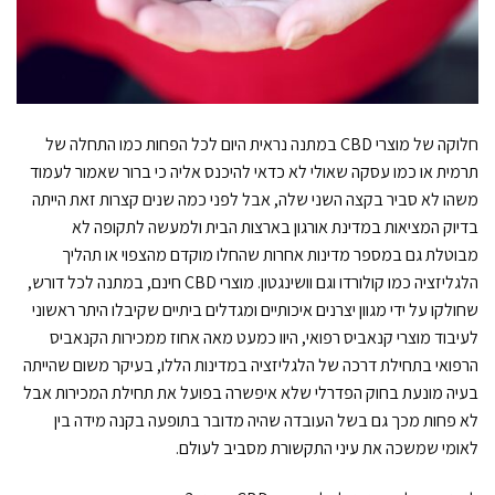
חלוקה של מוצרי CBD במתנה נראית היום לכל הפחות כמו התחלה של
תרמית או כמו עסקה שאולי לא כדאי להיכנס אליה כי ברור שאמור לעמוד
משהו לא סביר בקצה השני שלה, אבל לפני כמה שנים קצרות זאת הייתה
בדיוק המציאות במדינת אורגון בארצות הבית ולמעשה לתקופה לא
מבוטלת גם במספר מדינות אחרות שהחלו מוקדם מהצפוי או תהליך
הלגליזציה כמו קולורדו וגם וושינגטון. מוצרי CBD חינם, במתנה לכל דורש,
שחולקו על ידי מגוון יצרנים איכותיים ומגדלים ביתיים שקיבלו היתר ראשוני
לעיבוד מוצרי קנאביס רפואי, היוו כמעט מאה אחוז ממכירות הקנאביס
הרפואי בתחילת דרכה של הלגליזציה במדינות הללו, בעיקר משום שהייתה
בעיה מונעת בחוק הפדרלי שלא איפשרה בפועל את תחילת המכירות אבל
לא פחות מכך גם בשל העובדה שהיה מדובר בתופעה בקנה מידה בין
לאומי שמשכה את עיני התקשורת מסביב לעולם.