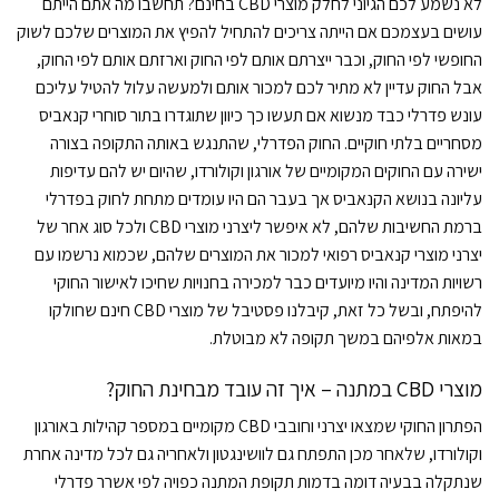
לא נשמע לכם הגיוני לחלק מוצרי CBD בחינם? תחשבו מה אתם הייתם
עושים בעצמכם אם הייתה צריכים להתחיל להפיץ את המוצרים שלכם לשוק
החופשי לפי החוק, וכבר ייצרתם אותם לפי החוק וארזתם אותם לפי החוק,
אבל החוק עדיין לא מתיר לכם למכור אותם ולמעשה עלול להטיל עליכם
עונש פדרלי כבד מנשוא אם תעשו כך כיוון שתוגדרו בתור סוחרי קנאביס
מסחריים בלתי חוקיים. החוק הפדרלי, שהתנגש באותה התקופה בצורה
ישירה עם החוקים המקומיים של אורגון וקולורדו, שהיום יש להם עדיפות
עליונה בנושא הקנאביס אך בעבר הם היו עומדים מתחת לחוק בפדרלי
ברמת החשיבות שלהם, לא איפשר ליצרני מוצרי CBD ולכל סוג אחר של
יצרני מוצרי קנאביס רפואי למכור את המוצרים שלהם, שכמוא נרשמו עם
רשויות המדינה והיו מיועדים כבר למכירה בחנויות שחיכו לאישור החוקי
להיפתח, ובשל כל זאת, קיבלנו פסטיבל של מוצרי CBD חינם שחולקו
במאות אלפיהם במשך תקופה לא מבוטלת.
מוצרי CBD במתנה – איך זה עובד מבחינת החוק?
הפתרון החוקי שמצאו יצרני וחובבי CBD מקומיים במספר קהילות באורגון
וקולורדו, שלאחר מכן התפתח גם לוושינגטון ולאחריה גם לכל מדינה אחרת
שנתקלה בבעיה דומה בדמות תקופת המתנה כפויה לפי אשרר פדרלי