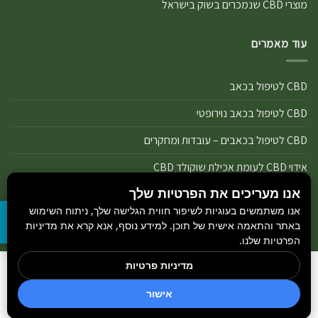
מוצרי CBD שנמכרים בשוק בישראל
עוד מאמרים
CBD לטיפול בכאב
CBD לטיפול בכאב נוירופטי
CBD לטיפול בכאבים – עובדות ומחקרים
אידוי CBD לעומת אכילת שוקולד CBD
אנו מעריכים את הפרטיות שלך
אידוי נכון של מוצרי שמן ותפרחת CBD
אנו משתמשים בעוגיות לשיפור חווית הגלישה שלך, ניתוח השימוש
אידוי שמן CBD או אידוי תפרחת CBD
באתר והתאמה אישית של תוכן. למידע נוסף, אנא קרא את מדיניות
הפרטיות שלנו.
מדיניות פרטיות
הבלוג
כל הזכויות שמורות 2026 ©
GetCBD
והיצרנים הנמצאים באתר.
חדשות קנאביס
אישור
מקודם ע״י
Rank+ סוכן חכם לאתר