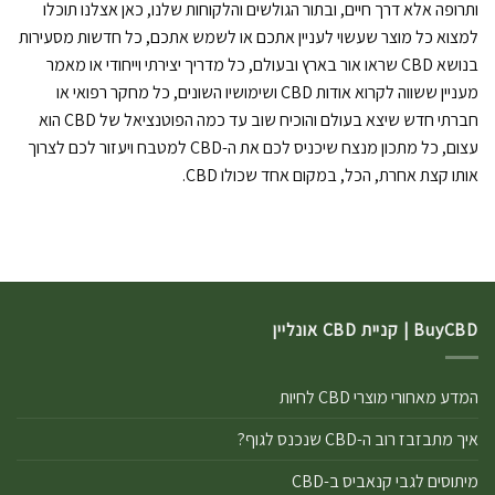
ותרופה אלא דרך חיים, ובתור הגולשים והלקוחות שלנו, כאן אצלנו תוכלו
למצוא כל מוצר שעשוי לעניין אתכם או לשמש אתכם, כל חדשות מסעירות
בנושא CBD שראו אור בארץ ובעולם, כל מדריך יצירתי וייחודי או מאמר
מעניין ששווה לקרוא אודות CBD ושימושיו השונים, כל מחקר רפואי או
חברתי חדש שיצא בעולם והוכיח שוב עד כמה הפוטנציאל של CBD הוא
עצום, כל מתכון מנצח שיכניס לכם את ה-CBD למטבח ויעזור לכם לצרוך
אותו קצת אחרת, הכל, במקום אחד שכולו CBD.
BuyCBD | קניית CBD אונליין
המדע מאחורי מוצרי CBD לחיות
איך מתבזבז רוב ה-CBD שנכנס לגוף?
מיתוסים לגבי קנאביס ב-CBD