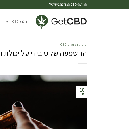
חנות ה-CBD הגדולה בישראל
חנות CBD
מה זה CBD
טיפול רפואי ב-CBD
ההשפעה של סיבידי על יכולת הט
18
ינו