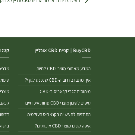
באילו מדינות בארצות הברית CBD עדיין לא חוקי, ולמה?
BuyCBD | קניית CBD אונליין
קטגור
המדע מאחורי מוצרי CBD לחיות
מדריכים
איך מתבזבז רוב ה-CBD שנכנס לגוף?
טיפול ר
מיתוסים לגבי קנאביס ב-CBD
מוצרי CBD
טיפים לסינון מוצרי CBD פחות איכותיים
קנאביס 
התחזיות לתעשיית הקנאביס העולמית
חדשות D
איפה קונים מוצרי CBD איכותיים?
בישול ע