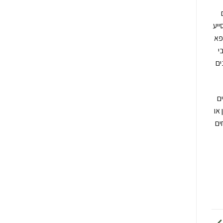
ייע
פא
י
ים
וצרי CBD ללכמה ימים
או
ים