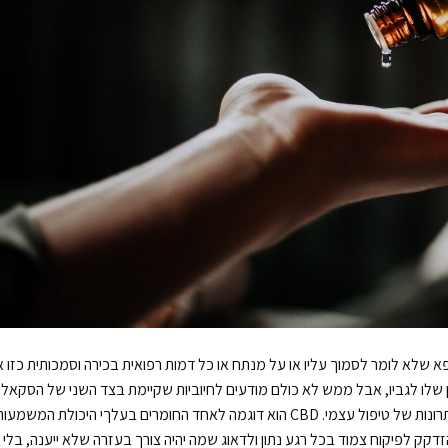
פא שלא לומר לסמוך עליו או על מנתח או כל דמות רפואית בכירה וסמכותית כזו א
שלו לגביו, אבל ממש לא כולם מודעים לחיוביות שקיימת בצד השני של הסקאלה
אשר מתבררת מיד כאשר מנסים להבין ולחשוב על היתרונות של טיפול עצמי. CBD הוא דוגמה לאחד החומרים בעלךי היכולת המש
קק לפיקוח צמוד בכל רגע נתון ולדאוג שמה יהיה צורך בעזרה שלא ייענה, בלי