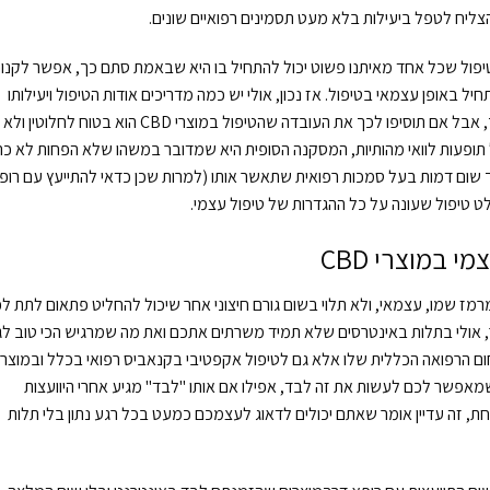
הצליח לטפל ביעילות בלא מעט תסמינים רפואיים שונים.
יקרית לכך שטיפול בעזרת מוצרי CBD הוא טיפול שכל אחד מאיתנו פשוט יכול להתחיל בו היא שבאמת סתם כך, אפשר לקנו
י להתחיל באופן עצמאי בטיפול. אז נכון, אולי יש כמה מדריכים אודות הטיפול ויעילותו
במקרים שונים שכדאי לכם לקרוא לפני שיוצאים לדרך, אבל אם תוסיפו לכך את העובדה שהטיפול במוצרי CBD הוא בטוח לחלוטין ולא
תופעות לוואי מהותיות, המסקנה הסופית היא שמדובר במשהו שלא הפחות לא כר
שום דמות בעל סמכות רפואית שתאשר אותו (למרות שכן כדאי להתייעץ עם רופ
לט טיפול שעונה על כל ההגדרות של טיפול עצמי.
 במוצרי CBD
מרמז שמו, עצמאי, ולא תלוי בשום גורם חיצוני אחר שיכול להחליט פתאום לתת ל
צר אחר, אולי בתלות באינטרסים שלא תמיד משרתים אתכם ואת מה שמרגיש הכי טוב לג
ם הרפואה הכללית שלו אלא גם לטיפול אקפטיבי בקנאביס רפואי בכלל ובמוצרי
 שמאפשר לכם לעשות את זה לבד, אפילו אם אותו "לבד" מגיע אחרי היוועצות
, זה עדיין אומר שאתם יכולים לדאוג לעצמכם כמעט בכל רגע נתון בלי תלות