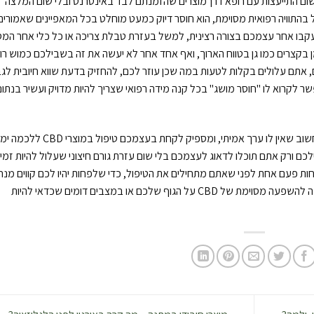
שום התייעצות עם רופא דרךמוצרים שהזמנתם לבד באינטרנט ובלי שום המלצה
בהתוויה רפואית מסוימת, הוא חוסר דיוק כמעט מוחלט בכל המאפיינים שאמורים
 תעקבו אחר עצמכם בצורה רצינית, למשל בעזרת טבלת צריכה או כל כלי אחר המס
ן בקצרים כמו גן בטווח הארוך, ואף אחד אחר לא יעשה את זה בשבילכם כמוש רו
 אתם עלולים בקלות לטעות במה שכן עוזר לכם, להחזיק בדעת שווא חיובית לגב
קרוא לו "חוסר מושג" בכל קנה מידה רפואי שצריך להיות מדויק ועשיר בנתונ
למרות החסרונות, טיפול עצמי הוא משהו שלא צריך לחשוב שאין לו ערך אמיתי, ומספיק לקחת בעצמכם טיפול במ
ם ורק אתם תוכלו לדאוג לעצמכם בלי שום עזרת גורם חיצוני שעלול להיות זמין 
ות פעם אחת לפני שאתם מתחילים את הטיפול, כדי שלפחות יהיו לכם קווים מנח
בנוגע למה לעשות או לא לעשות במצב מסוים, בתגובה להשפעה מסוימת של CBD על הגוף שלכם או במצבים דומים שכדאי להיות