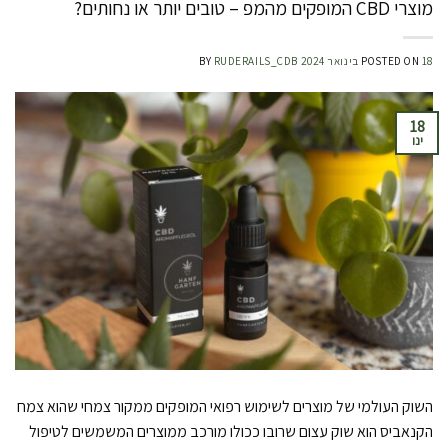
מוצרי CBD המופקים מהמפ – טובים יותר או נחותים?
18 בינואר 2024
POSTED ON
RUDERAILS_CDB
BY
18
ינו
השוק העולמי של מוצרים לשימוש רפואי המופקים ממקור צמחי שהוא צמח
הקנאביס הוא שוק עצום שרובו ככולו מורכב ממוצרים המשמשים לטיפול