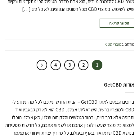
מוצרי CBD להזמנה מיידית, הוא אחת מדרכי הטיפול הכי מתקדמות ונקיות
שיש לשימוש במוצרי CBD מכל הסוגים הנפוצים. לא כל סוג […]
המשך קריאה
→
פורסם ב
מוצרי CBD
4
3
2
1
אודות GetCBD
ברוכים הבאים לאתר GetCBD – הבית החדש שלכם לכל מה שנוגע ל-
CBD ולמוצריו ברשת הישראלית! אצלנו, CBD הוא לא רק קנאבינואיד
ותרופה אלא דרך חיים, ובתור הגולשים והלקוחות שלנו, כאן אצלנו תוכלו
למצוא כל מוצר שעשוי לעניין אתכם או לשמש אתכם, כל חדשות מסעירות
בנושא CBD שראו אור בארץ ובעולם, כל מדריך יצירתי וייחודי או מאמר