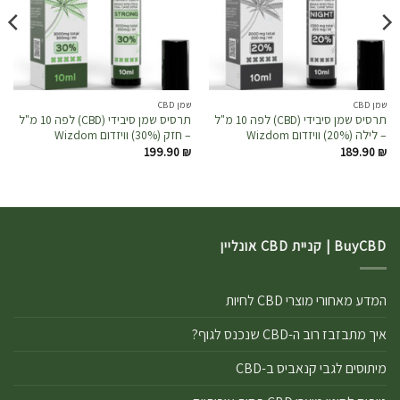
שמן CBD
שמן CBD
תרסיס שמן סיבידי (CBD) לפה 10 מ"ל
תרסיס שמן סיבידי (CBD) לפה 10 מ"ל
– לילה (20%) וויזדום Wizdom
– חזק (30%) וויזדום Wizdom
199.90
₪
189.90
₪
BuyCBD | קניית CBD אונליין
המדע מאחורי מוצרי CBD לחיות
איך מתבזבז רוב ה-CBD שנכנס לגוף?
מיתוסים לגבי קנאביס ב-CBD