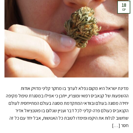
18
ינו
מדינת ישראל היא מקום נפלא לערוך בו מחקר קליני מדויק אודות
ההשפעות של קנאביס רפואי ומוצריו, ייתכן כי אפילו במסגרת טיפול מקיפה
יחידה מסוגה בעולם ובוודאי המתקדמת מסוגה בעולם המתייחסית לעולם
הקנאביס כעולם פרה-קליני לכל דבר ועניין שגלום בו פוטנציאל אדיר
שחשוב לגלות את היקפו ומימדו לטובת כל האנושות, אבל יחד עם כל זה
חסר […]