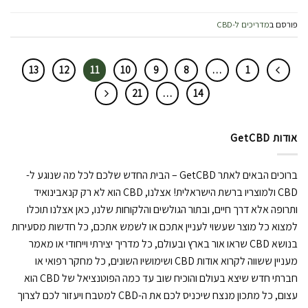
פורסם ב
מדריכים ל-CBD
13
12
11
10
9
8
…
1
21
…
14
אודות GetCBD
ברוכים הבאים לאתר GetCBD – הבית החדש שלכם לכל מה שנוגע ל-
CBD ולמוצריו ברשת הישראלית! אצלנו, CBD הוא לא רק קנאבינואיד
ותרופה אלא דרך חיים, ובתור הגולשים והלקוחות שלנו, כאן אצלנו תוכלו
למצוא כל מוצר שעשוי לעניין אתכם או לשמש אתכם, כל חדשות מסעירות
בנושא CBD שראו אור בארץ ובעולם, כל מדריך יצירתי וייחודי או מאמר
מעניין ששווה לקרוא אודות CBD ושימושיו השונים, כל מחקר רפואי או
חברתי חדש שיצא בעולם והוכיח שוב עד כמה הפוטנציאל של CBD הוא
עצום, כל מתכון מנצח שיכניס לכם את ה-CBD למטבח ויעזור לכם לצרוך