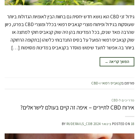
גידול זני CBD הוא נושא חדש יחסית גם בחוות הבין לאומיות הגדולות ביותר
שעוסקות בגידול ופיתוח מוצרי קנאביס רפואי בכלל ומוצרי CBD בפרט, כיוון
שהרבה מאד שנים, בכל המדינות בהן היה שוק קנאביס חוקי למחצה או
שוק קנאביס רפואי הפועל על בסיס התנדבותי כלשהו (בתקופה הרחוקה
ביותר בה אפשר לתעד שימוש מוסדר בקנאביס במדינות מסוימות […]
המשך קריאה
→
פורסם ב
קנאביס רפואי ו-CBD
מדריכים ל-CBD
אירוח CBD לתיירים – איפה זה קיים בעולם לישראלים?
18 בינואר 2024
POSTED ON
RUDERAILS_CDB
BY