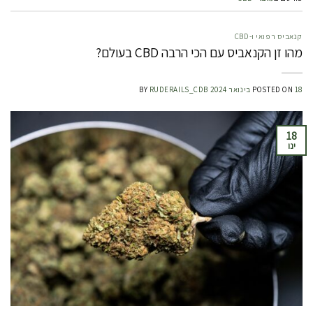
קנאביס רפואי ו-CBD
מהו זן הקנאביס עם הכי הרבה CBD בעולם?
18 בינואר 2024
POSTED ON
RUDERAILS_CDB
BY
18
ינו