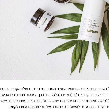
 הפעיל שכולנו אוהבים, הם אחד מהתחומים החמים והמתפתחים ביותר בעולם הקנאביס הרפוא
דת אלא בעיקר בארה"ב (במדינות הלגליזציה בהן כל עיסוק בתחום הקנאביס וה
CBD הוא חוקי וחופשי) ובאירופה בהןן מיוצרים מוצרי CBD כאילו אין מחר לקהל הבינלאומי הצמא לסגולות הטיפול והריפוי הטבעיות שיש
ים ומשחות, המיועדים לטיפול בסוגים שונים של מחלות עור, בעיות דלקתיות