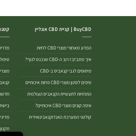
BuyCBD | קניית CBD אונליין
קטגור
המדע מאחורי מוצרי CBD לחיות
מדריכים
איך מתבזבז רוב ה-CBD שנכנס לגוף?
טיפול ר
מיתוסים לגבי קנאביס ב-CBD
מוצרי CBD
טיפים לסינון מוצרי CBD פחות איכותיים
קנאביס 
התחזיות לתעשיית הקנאביס העולמית
חדשות D
איפה קונים מוצרי CBD איכותיים?
בישול ע
קולטני המערכת האנדוקנאבינואידית
מדיניו
תקנון