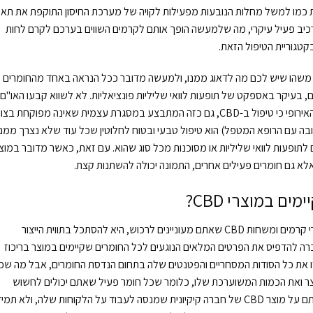
ת כמו למשל מחלות הנובעות מפעילות לקויה של מערכת החיסון התוקפת את תאי
ות העור החיצוניות, מכילים רק CBD בתור רכיב פעיל עיקרי, מה שלמעשה הופך אותם לקרמים השווים בערכם לקרם לחות
תור חומר פעיל הם לא משהו שיש לכם מה לדאוג ממנו, ולמעשה מדובר ככל הנראה באחד מהחומרים
בעיקר באספקט של תופעות לוואי שליליות פונציאליות. לא לשווא קבעו האו"ם,
ארגון הבריאות העולמי וגם וועדת הבריאות של האיחוד האירופי כי טיפול ב-CBD, גם כזה המתבצע במסגרת עצמית שאינה מפוקחת 
בה עם הרופא המטפל) הוא טיפול טבעי ובטוח לחלוטין שכל עוד שלא נצרך ממנו
ום לתופעות לוואי שליליות או מסוכנות מכל סוג שהוא. עם זאת, כאשר מדובר במוצ
ים במוצרי CBD?
הדרך היחידה לדעת בוודאות אלו חומרים קיימים במוצרי קרמים ומשחות CBD שאתם מעוניינים לרכוש, היא להסתכל בתווית הייצור
רה להדפיס את הפרטים המלאים הנוגעים לכל החומרים שקיימים במוצר בריכוז
זו את כל הסודות המסחריים והפטנטים שלה בתחום הנדסת החומרים, אבל מה שכן
וצר ואת הכמות המשוערכת שלו, כלומר שכל חומר פעיל שאתם יכולים לחשוש
מפעילותו חייב להימצא שם. כמובן שיכול להיות שנפלתם על מוצר CBD של חברה קיקיונית שמנסה לעבוד על הלקוחות שלה, ולא תמי