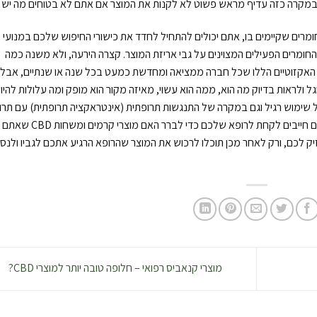
 במקרה כזה עדיף מראש פשוט לא לקנות את המוצר אם אתם לא בטוחים מה יש ב
רים שקיימים בו, אתם יכולים להתחיל לחדד את כישורי החיפוש שלכם במנועי
ומרים הפעילים המצוינים על גבי אריזת המוצר. קצרה הירעה, ולא משנה כמה
ם האקזוטיים הללו שכל חברה ממציאה ומחדשת כמעט בכל שנה או שנתיים, אבל
לראות בדיוק מה הוא, ממה הוא עשוי, מאיזה מקור הוא מופק ומה עלולות להיו
 שימוש רגיל וגם במקרה של התנגשות תרופתית (אינטראקציה תרופתית) עם תרו
מרשם וחומרים פעילים מוכרים. את כל המידע הזה אתם חייבים לקחת לרופא שלכם כדי לברר האם מוצרי קרמים ומשחות CBD שאתם
 לכם, ורק לאחר מכן תוכלו לרכוש את המוצר שהרופא הרגיע אתכם לגביו ולנסו
מוצרי קנאביס רפואי – חלופה טובה יותר למוצרי CBD?