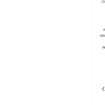
ו.
ת
פות
ת