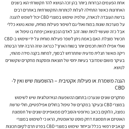
אחת הפעמים הברורות ביותר בהן זכה הנושא להד תקשורתי הוא בשנים
האחרונות כאשר התחילה לעלות לכותרות התקשורתיות באתרים רבים
ברשת העובדה לכאורה, שלפיה שימוש במוצרי CBD יכול לשמש להגנה
על מערכות שונות במוח ואולי גם לשיפור פעילות מוחית, שהוא נושא כללי
אבל כזה שעשוי להיות שווה זהב לאדם הנכון שאכן יפתח בו טיפול או
תכשיר מוצלח. האם באמת ניתן לשפר פעילות מוחית על ידי שימוש ב-CBD
ואולי אפילו להיות חכמים יותר בטווח הארוך? כנראה שזה הרבה יותר הבטחה
ריקה מאשר תגלית מדעית שתתרחש לבסוף, לפחות בקנה מידה מהותי,
בעיקר משום שמדובר בעיוות יחסי של תוצאות ומסקנות מחקרים שקשורים
לנושא.
הגנה משמרת או פעילות אקטיבית – ההשפעות שיש ואין ל-
CBD
מחקרים שונים שנערכו בתחום ההשפעות הנוירוטלוגיות שיש לשימוש
במוצרי CBD ובעיקר במקרים של טיפול בחולים אפילפטיים, חולי טרשת
נפוצה, הלוקים בכאב נוירופטי והסובלים ממאפיינים שונים של תסמונת
האוטיזם או תסמונת דחק פוסט טראומטית, הראו כי לשימוש במוצרי
קנאביס רפואי בכלל ובייחוד שימוש במוצרי CBD בפרט תרם לקיום תכונות