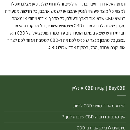
ותרופה אלא דרך חיים, ובתור הגולשים והלקוחות שלנו, כאן אצלנו תוכלו
למצוא כל מוצר שעשוי לעניין אתכם או לשמש אתכם, כל חדשות מסעירות
בנושא CBD שראו אור בארץ ובעולם, כל מדריך יצירתי וייחודי או מאמר
מעניין ששווה לקרוא אודות CBD ושימושיו השונים, כל מחקר רפואי או
חברתי חדש שיצא בעולם והוכיח שוב עד כמה הפוטנציאל של CBD הוא
עצום, כל מתכון מנצח שיכניס לכם את ה-CBD למטבח ויעזור לכם לצרוך
אותו קצת אחרת, הכל, במקום אחד שכולו CBD.
BuyCBD | קניית CBD אונליין
המדע מאחורי מוצרי CBD לחיות
איך מתבזבז רוב ה-CBD שנכנס לגוף?
מיתוסים לגבי קנאביס ב-CBD