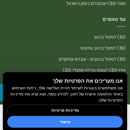
מוצרי CBD שנמכרים בשוק בישראל
עוד מאמרים
CBD לטיפול בכאב
CBD לטיפול בכאב נוירופטי
CBD לטיפול בכאבים – עובדות ומחקרים
אידוי CBD לעומת אכילת שוקולד CBD
אנו מעריכים את הפרטיות שלך
אידוי נכון של מוצרי שמן ותפרחת CBD
אנו משתמשים בעוגיות לשיפור חווית הגלישה שלך, ניתוח השימוש
אידוי שמן CBD או אידוי תפרחת CBD
באתר והתאמה אישית של תוכן. למידע נוסף, אנא קרא את מדיניות
הפרטיות שלנו.
מדיניות פרטיות
הבלוג
כל הזכויות שמורות 2026 ©
GetCBD
והיצרנים הנמצאים באתר.
חדשות קנאביס
אישור
מקודם ע״י
Rank+ סוכן חכם לאתר