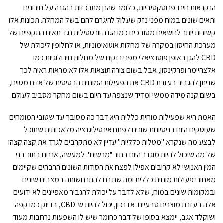
הנקראות נוירו-פרוטקטיביות, כלומר שהנן מתרכזות בהגנה על נוירונים
ותאים שונים במוח מפני נזק שעלול להיגרם להם בשל המחלה. תכונות אלו
קשורות יותר לנושאים מסובכים כמו הגנה וורסטילית נגד תאים התקפיים של
מערכת החיסון במקרה של מחלות אוטואימוניות, או לחלופין ליכולת של
CBD להגן באופן פוטנציאלי מפני נזקים של מחלות נוירולוגיות כמו
אלצהיימר ופרקינסון, אבל בשום צורה תוצאות אלו לא מראות ראיה לכך
שניתן להגביר בעזרת CBD את הפעילות המוחית הבסיסית של אדם מסוים,
בשום קנה מידה ממשי ומדיד שנצפה עד היום בשום מחקר מסביב לעולם.
האמת היא שפעילות מוחית כללית היא דבר כה מסובך עד שטובי המומחים
שעוסקים היום בניסיונות שונים לפתח אינטיליגנציה מלאכותית שתוכל
לבצע מה שנקרא "מטלות כלליות" עדיין לא מתקרבים לגרד את קצה קצהו
של מה שיכול להיות מוגדר היום בתור "מרשים". למעשה, אנחנו בתור בני
המין האנושי לא קרובים אפילו לפצח את הסודות השונים הרבהים שקיימים
מאחורי פעילות מוחית כללית ומה שתורם להתרחשותה במצבים שונים
ובמקומות שונים במוח, שלא לדבר על יכולת להגביר מאפיינים לא ידועים
אלה בעזרת מוצרים טבעיים. אז נכון, יכול להיות ש-CBD, בדיוק כמו קפה
ושוקלד אגב, יימצא בסופו של דבר כחומר שיש לו השפעות נרחבות מעוד