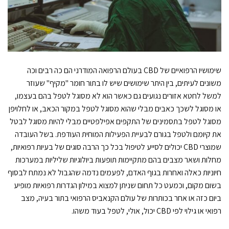
שימושיו הרפואיים של CBD בעולם הרפואה המודרני הם כה רבים וכה
משונים לעיתים, בין היתר שימושים שיש לו בתור חומר "מקיף" שעוזר
למשל לחטא אזורים נגועים גם כאשר הוא לא מסוגל לטפל בהם בעצמו,
או מסוגל לשכך כאבים מבלי שהוא מסוגל לטפל במקור הכאב, או לחלויפן
מסוגל לטפל בתסמינים של התקפים אפילפטיים מבלי להיות מסוגל לבטל
את קיומם ולטפל בגורם לבעיית הפעילות המוחית העודפת. בשל העובדה
שמוצרי CBD יכולים לסייע לטיפול בכל כך הרבה סוגים של בעיות רפואיות,
מחלות ושאר מצבים בהם מתקיימות תופעות ביולוגיות שליליות במערכות
חיוניות כאלה ואחרות בגוף האדם, לפעמים נדמה שהגבול לא נמתח לבסוף
בשום מקום, וכמעט כל תחום שניתן למצוא במילון הגדרות רפואיות מופיע
ביום כזה או אחר בכותרות של עולם הקנאביס הרפואי בתור בעיה, מצב
רפואי או גילוי לפי CBD יכול, אולי, לטפל בעוד משהו.