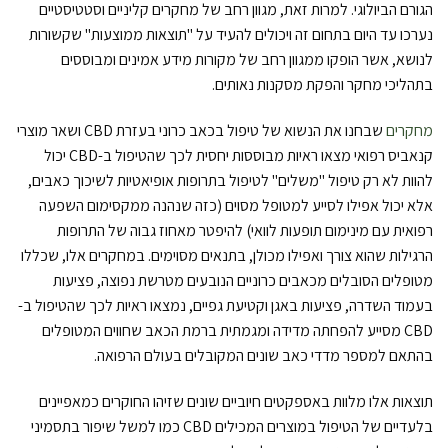
הגורם הביולוגי. למרות זאת, מגוון רחב של מחקרים קליניים וסטטיסטיים
נערכו עד היום בתחום זה ויכולים להעיד על "תוצאות ממוצעות" שקשורות
לנושא, אשר הופקו ממגוון רחב של מקורות מידע אמינים ומבוססים
בתהליכי מחקר והפקת מסקנות נאותים.
מחקרים
שבחנו את הנשוא של טיפול בכאב כרוני בעזרת CBD ושאר מוצרי
קנאביס רפואי מצאו ראיות מבוססות יחסית לכך שהטיפול ב-CBD יכול
להוות לא רק טיפול "משלים" לטיפול בתרופות אופיאטיות לשיכוך כאבים,
אלא יכול אפילו לסייע למטופל מסוים (כזה שנהנה ממקסימום השפעה
רפואית עם מינימום תופעות לוואי) להיפטר מאחוז גבוה של התרופות
הרגילות שהוא צורך ואפילו מכולן, בתנאים מסוימים. במחקרים אלו, שכללו
מטופלים הסובלים מכאבים כרוניים הנובעים מטרשת נפוצה, פציעות
בעמוד השדרה, פציעות באגן וקטיעת גפיים, נמצאו ראיות לכך שהטיפול ב-
CBD מסייע להפחתה מדידה ומגמתית ברמת הכאב שחווים המטופלים
בהתאם למספר מדדי כאב שונים המקובלים בעולם הרפואה.
תוצאות אלו מלוות באספקטים חיוביים שונים שזיהו החוקרים כמאפיינים
בלעדיים של הטיפול במוצרים המכילים CBD כמו למשל שיפור בתסמיני