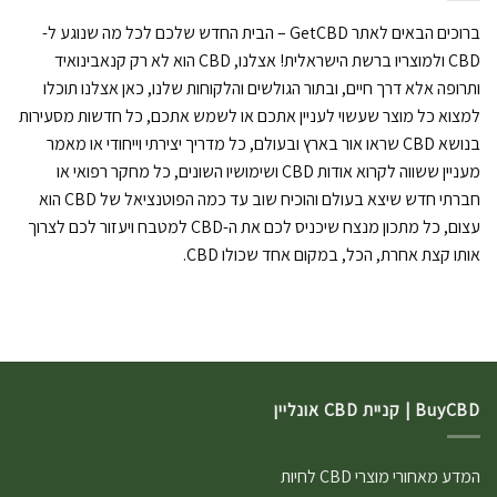
ברוכים הבאים לאתר GetCBD – הבית החדש שלכם לכל מה שנוגע ל-
CBD ולמוצריו ברשת הישראלית! אצלנו, CBD הוא לא רק קנאבינואיד
ותרופה אלא דרך חיים, ובתור הגולשים והלקוחות שלנו, כאן אצלנו תוכלו
למצוא כל מוצר שעשוי לעניין אתכם או לשמש אתכם, כל חדשות מסעירות
בנושא CBD שראו אור בארץ ובעולם, כל מדריך יצירתי וייחודי או מאמר
מעניין ששווה לקרוא אודות CBD ושימושיו השונים, כל מחקר רפואי או
חברתי חדש שיצא בעולם והוכיח שוב עד כמה הפוטנציאל של CBD הוא
עצום, כל מתכון מנצח שיכניס לכם את ה-CBD למטבח ויעזור לכם לצרוך
אותו קצת אחרת, הכל, במקום אחד שכולו CBD.
BuyCBD | קניית CBD אונליין
המדע מאחורי מוצרי CBD לחיות