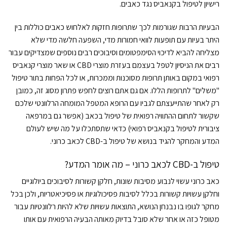
רישיון לטיפול בקנאביס נגד כאבים.
הבעיות הרבות שגורמות לכך שתרופות חזקות לאלחוש כאבים כוללות בין
היתר בעיות עם תופעות לוואי חמורות מדי, השפעה חלשה מדי שלא
מצליחה להביא לדיכוי הסימפטומים וסיבוכים רבים נוספים שמצדיקים עבור
רבים את הניסיון לטפל בעצמם בעזרת מוצרי CBD או שאר מוצרי קנאביס
רפואי במקום באותן תרופות מסוכנות וממכרות, או לכל הפחות בתור טיפול
"משלים" לתרופות הללו. אם גם אתם רוצים לחפש פתרון מסוג זה, כמובן
רק לאחר שהתייעצתם לגביו עם הרופא המטפל המומחה הרלוונטי שלכם
שקשור לתחום ההתוויה רפואית של טיפול בכאב (אפשר גם במרפאה
ציבורית לטיפול בקנאביס רפואי) כדאי שתסתכלו על מה שיש לעולם
המדע והמחקר להגיד בנושא של טיפול ב-CBD לכאב כרוני.
טיפול ב-CBD לכאב כרוני – מה אומר המדע?
כאב כרוני עשוי לנבוע מסיבות שונות, חלקן קשורות לסיבוכים ביולוגיים
וחלקן עשויות קשורות בכלל לסיבות פסיכולוגיות או פסיכיאטריות, ולכן בכל
מחקר לגופו בו נבנחן הנושא, התוצאות עשויות שלא להיות רלוונטיות עבור
מטופל כזה או אחר שלא סובל בדיוק מאותה הבעיה הרפואית עם אותו