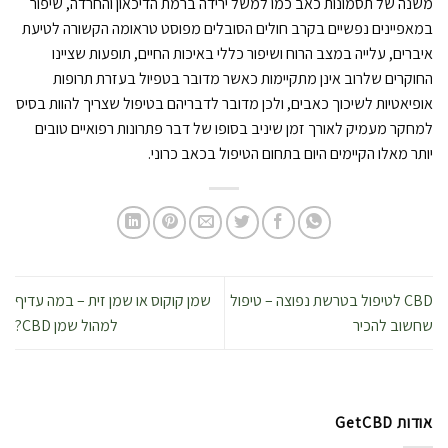
משנה של תסמונות כאב כמו למשל ירידה ברמת הדיכאון והחרדה, שיפור
במאפיינים נפשיים בקרב חולים הסובלים מפוסט טראומה הקשורה לטיעת
איברים, עלייה במצב הרוח ושיפור כללי באיכות החיים, תופעות שציינו
החוקרים שלרוב אינן מתקיימות כאשר מדובר בטפיול בעזרת תרופות
אופיאטיות לשיכוך כאבים, ולכן מדובר לדבריהם בטיפול שצריך להוות בסיס
למחקר מעמיק לאורך זמן שיניב בסופו של דבר פתרונות רפואיים טובים
יותר מאלו הקיימים היום בתחום הטיפול בכאב כרוני.
CBD לטיפול בטרשת נפוצה – טיפול
שמן קוקוס או שמן זית – במה עדיף
שחשוב להכיר
למהול שמן CBD?
אודות GetCBD