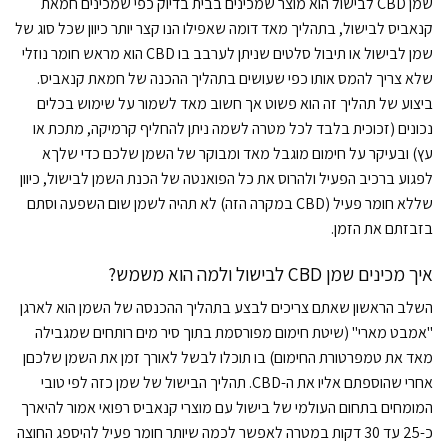
שמן CBD לבישול הוא מוצר שמכינים בבית בדיוק כפי שמכינים חמאת
קנאביס לבישול, בתהליך מאד דומה שאפילו הנו קצר יותר כיוון שכל סוג של
שמן לבישול או תיבול סלטים שניתן לערבב בו CBD הוא מראש חומר נוזלי
שלא צריך להמס אותו כפי שעושים בתהליך ההכנה של חמאת קנאביס.
ביצוע של תהליך זה הוא פשוט אך חשוב מאד לשמור על שימוש בכלים
נכונים (זכוכית בלבד לכל מטרה לשמה ניתן להחליף קרמיקה, מתכת או
עץ) ובעיקר על חימום מוגבל מאד ומבוקר של השמן שלכם כדי שלךא
לפגוע ברכיב הפעיל ולהרוס את כל הפואנטה של הכנת השמן לבישול, כיוון
שללא חומר פעיל (CBD במקרה הזה) לא תהיה לשמן שום השפעה וסתם
בזבזתם את הזמן.
איך מכינים שמן CBD לבישול ולמה הוא משמש?
השלב הראשון שאתם צריכים לבצע בתהליך ההכנסה של השמן הוא לארגן
"אמבט מארי" (שיטת חימום מפורסמת בתוך סיר מים רותחים שמגבילה
מאד את טמפרטורת החימום) בו תוכלו לבשל לאורך זמן את השמן שלכםן
אחרי שהוספתם אליו את ה-CBD. תהליך הבישול של שמן כזה לפי טובי
המומחים בתחום העולמי של בישול עם מוצרי קנאביס רפואי אמור להיארך
כ-25 עד 30 דקות במטרה לאפשר לכמה שיותר חומר פעיל להיספג החוצה