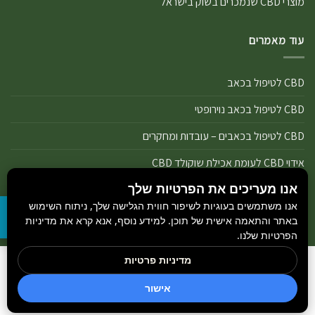
מוצרי CBD שנמכרים בשוק בישראל
עוד מאמרים
CBD לטיפול בכאב
CBD לטיפול בכאב נוירופטי
CBD לטיפול בכאבים – עובדות ומחקרים
אידוי CBD לעומת אכילת שוקולד CBD
אנו מעריכים את הפרטיות שלך
אידוי נכון של מוצרי שמן ותפרחת CBD
אנו משתמשים בעוגיות לשיפור חווית הגלישה שלך, ניתוח השימוש
אידוי שמן CBD או אידוי תפרחת CBD
באתר והתאמה אישית של תוכן. למידע נוסף, אנא קרא את מדיניות
הפרטיות שלנו.
מדיניות פרטיות
הבלוג
כל הזכויות שמורות 2026 ©
GetCBD
והיצרנים הנמצאים באתר.
חדשות קנאביס
אישור
מקודם ע״י
Rank+ סוכן חכם לאתר