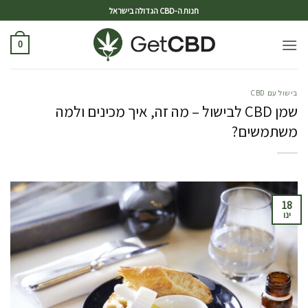
ד
חנות ה-CBD הגדולה בישראל
0
בישול עם CBD
שמן CBD לבישול – מה זה, איך מכינים ולמה
משתמשים?
18
ינו