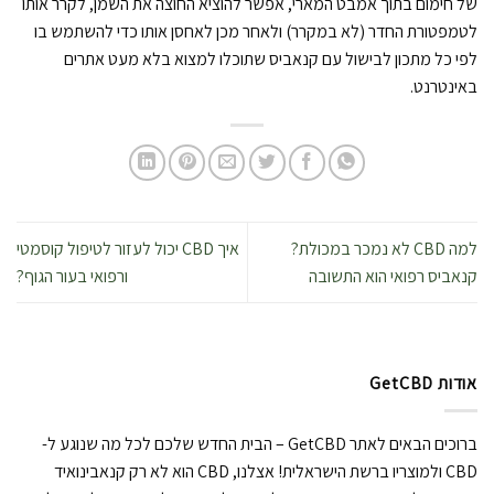
של חימום בתוך אמבט המארי, אפשר להוציא החוצה את השמן, לקרר אותו
לטמפטורת החדר (לא במקרר) ולאחר מכן לאחסן אותו כדי להשתמש בו
לפי כל מתכון לבישול עם קנאביס שתוכלו למצוא בלא מעט אתרים
באינטרנט.
למה CBD לא נמכר במכולת?
איך CBD יכול לעזור לטיפול קוסמטי
קנאביס רפואי הוא התשובה
ורפואי בעור הגוף?
אודות GetCBD
ברוכים הבאים לאתר GetCBD – הבית החדש שלכם לכל מה שנוגע ל-
CBD ולמוצריו ברשת הישראלית! אצלנו, CBD הוא לא רק קנאבינואיד