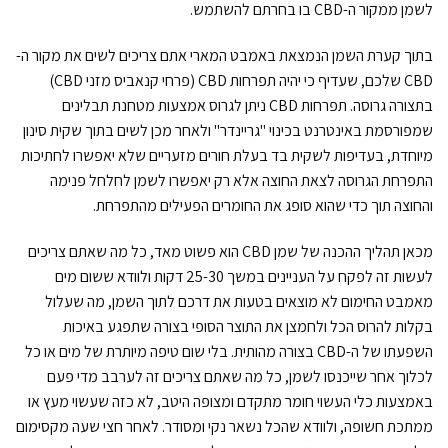
לשמן ממקור ה-CBD בו בחרתם להשתמש.
בתוך קערת השמן הנמצאת באמבט המארי אתם צריכים לשים את מקור ה-
CBD שלכם, שעדיף כי יהיה תפרחות CBD (פרחי קנאביס מזני CBD)
בתצורה גרוסה. תפרחות CBD ניתן לגרוס אמצעות מטחנת תבלינים
שמפורסמת באינטרנט בכינוי "גריינדר" ולאחר מכן לשים בתוך שקית סינון
מיוחדת, בעדיפות לשקית בד בעלת חורים מזעריים שלא יאפשרו לחתיכות
התפרחת הגרוסה לצאת החוצה אלא רק יאפשרו לשמן לחלחל פנימה
והחוצה תוך כדי שהוא סופג את החומרים הפעילים מהתפרחת.
מכאן תהליך ההכנה של שמן CBD הוא פשוט מאד, כל מה שאתם צריכים
לעשות זה לפקח על העניינים במשך 25-30 דקות ולוודא ששום מים
מאמבט החימום לא מוצאים בטעות את דרכם לתוך השמן, מה שעלול
בקלות להרוס הכל ולחמצן את התוצר הסופי בצורה שתפגע באיכות
השפעתו של ה-CBD בצורה מהותית. בלי שום טיפה מיותרת של מים או כל
לכלוך אחר שייכנסו לשמן, כל מה שאתם צריכים זה לערבב מדי פעם
באמצעות כלי העשוי חומר מתקדם ומצופה היטב, לא כזה שעשוי מעץ או
ממתכת חשופה, ולוודא שהכל נשאר נקי ומסודר. לאחר חצי שעה מקסימום