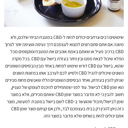
שימושים רבים ונרחבים יכולים להיות ל-CBD במטבח הביתי שלכם, ולא
משנה אם אתם סתם רוצים למצוא לעצמכם דרך נעימה וטעימה יותר לצרוך
CBD ברכיב פעיל או שאתם באמת אוהבים את המטבח ומוקסמים מכל
הפלא שיכול לצאת ממנו ובין היתר בעזרת בישול עם CBD. בכל מקרה
שהוא, בישול עם CBD דורש שימוש לפחות באחד מבין הבסיסים השומניים
השונים שיכולים להכיל CBD ולסייע לכם לערבב אותו במזונות השונים
שניתן להכין בעזרתו, ואחד הבסיסים השומניים הללו שאנשים פחות מכירים
הוא שמן CBD לבישול. עוד לפני שמתחילים להיכנס לעומקו של העניין,
חשוב להבין כי לא מדובר במוצר שמן CBD שאתם מכירים, אלא במוצר
שמן לבישול/תיבול שהועשר ב-CBD לשם בישול במטבח. למעשה, מוצר
כזה ניתן להכין רק בבית בעצמכם לבד, ולכן אם קניתם מוצר שמן CBD
אתם יכולים להיות בטוחים שלא מדובר במוצר הזה.