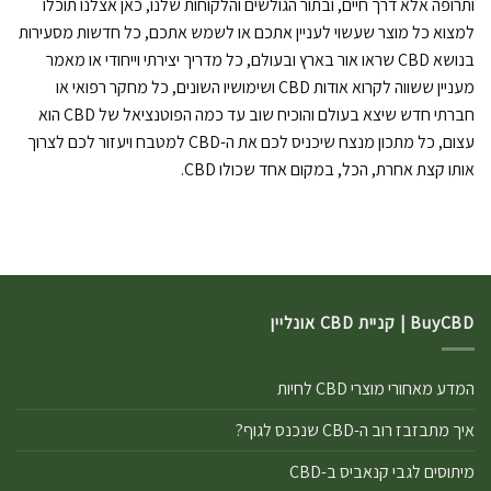
ותרופה אלא דרך חיים, ובתור הגולשים והלקוחות שלנו, כאן אצלנו תוכלו
למצוא כל מוצר שעשוי לעניין אתכם או לשמש אתכם, כל חדשות מסעירות
בנושא CBD שראו אור בארץ ובעולם, כל מדריך יצירתי וייחודי או מאמר
מעניין ששווה לקרוא אודות CBD ושימושיו השונים, כל מחקר רפואי או
חברתי חדש שיצא בעולם והוכיח שוב עד כמה הפוטנציאל של CBD הוא
עצום, כל מתכון מנצח שיכניס לכם את ה-CBD למטבח ויעזור לכם לצרוך
אותו קצת אחרת, הכל, במקום אחד שכולו CBD.
BuyCBD | קניית CBD אונליין
המדע מאחורי מוצרי CBD לחיות
איך מתבזבז רוב ה-CBD שנכנס לגוף?
מיתוסים לגבי קנאביס ב-CBD