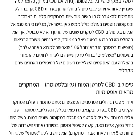
למשל במקרים של גליובלסטומה (גידול אגרסיבי במוח), כלומר למה
שעדיין לא וודאי וידוע לגבי טיפול בחולי סרטן בעזרת CBD אך בהחלט
מתחילות להצטבר לגביו ראיות מוחשיות במחקרים קליניים בארה"ב
ובמקומות נוספים בעולם כולל ממש כאן בישראל, מגלים כי הפוטנציאל
הגלום בטיפול ב-CBD למקרים שונים של סרטן הוא לא מבוטל, אך הוא
בהחלט מוגדר כרגע בפוטנציאל הממוקד, לפי הנחיות משרד הבריאות
(מופיעות במסמך הנקרא 'נוהל 106' שאפשר למצוא באתר שלהם)
בטיפולים "משלימים" בחולי סרטן שייעודם לעזור לחולים להתמודד
בהצלחה עם האפקטים השליליים השונים של הטיפולים האחרים שהם
מקבלים.
טיפול ב-CBD לסרטן המוח (גליובלסטומה) – המחקרים
מראים אופטימיות
אחד מסוגי הגידולים הסרטניים הספציפיים איתם מתמודד עולם המחקר
הקליני ב-CBD בפרט ובקנאביס רפואי בכלל, הוא גליובלסטומה – סוג
אלים במיוחד של גידול סרטני המתגלם במקומות שונים במוח. בשל היותו
גידול נפוץ, אלים מאד, קשה לטיפול ומסוכן במיוחד (אחוזי הישרדות של
פחות מ-5 אחוז לאחר אבחון מתקדם) הוא נחשב לסוג "איכותי" של גידול