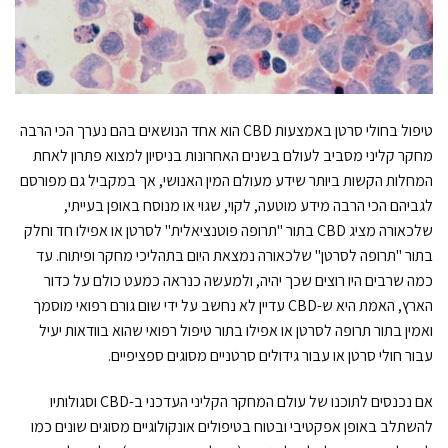
טיפול בחולי סרטן באמצעות CBD הוא אחד הנושאים בהם נערך הכי הרבה
מחקר קליני מסביב לעולם בשנים האחרונות בניסיון למצוא פתרון לאחת
המחלות הקשות ביותר שידע מעולם המין האנושי, אך במקביל גם מפורסם
לגביהם הכי הרבה מידע מוטעה, לקוי, שגוי או מנוסח באופן בעייתי,
שלכאורה מציג CBD בתור "תרופה פוטנציאלית" לסרטן או אפילו חד וחלק
בתור "תרופה לסרטן" שלכאורה נמצאת היום בתהליכי מחקר ופיתוח. עד
כמה שרבים היו רוצים שכך יהיה, ולמעשה כנראה כמעט כולם על כדור
הארץ, האמת היא ש-CBD עדיין לא נחשב על ידי שום גורם רפואי מוסמך
ואמין בתור תרופה לסרטן או אפילו בתור טיפול רפואי שהוא בוודאות יעיל
עבור חולי סרטן או עבור גידולים סרטניים מסוגים ספציפיים.
אם נכנסים לתוכנו של עולם המחקר הקליני העדכני ב-CBD וסגולותיו
להשתלב באופן אפקטיבי ובטוח בטיפולים אונקולוגיים מסוגים שונים כמו