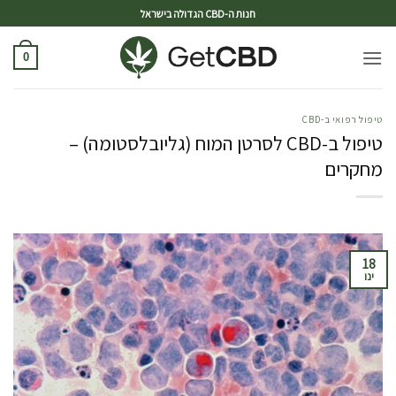
ד
חנות ה-CBD הגדולה בישראל
0
טיפול רפואי ב-CBD
טיפול ב-CBD לסרטן המוח (גליובלסטומה) –
מחקרים
18
ינו