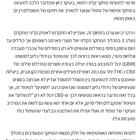
סרטני למטרות מחקר קליני רפואי, בעיקר כיוון שמדובר הלכה למעשה
במחקר ופיתוח של טיפול שנועד להאריך את חייהם של מטופלים רבים
באופן מהותי.
מחקרים
שנערכו בתחום זה, שעדיין לא התקדמו לאפיק קליני מתקדם
(שלב 3 בתהליך המחקר הקליני של מוצרי פארמה רשומים) אך כוללים עד
היום עיסוק בסיסי במודלים אנושיים ולא רק במודלים של עכברי מעבדה
וצלחות פטרי, מצאו ראיות ברורות לכך שהטיפול בגידולי גליובלסטומה
(GBM) יכול להתבצע בצורה יעילה בעזרת מוצרים המכילים שילוב של
CBD ו-THC יחד עם כמה חומרים פעילים אחרים מצמח הקנאביס, ביעלות
שאמנם עלולה להשתנות בין מטופל למטופל ועדיין לא אובחנה בסוגים
ספציפיים של גידולי גליובלסטומה שנראים כרגע "חסינים" לטיפול זה, אך
בכל זאת מדובר בראיות ממשיות לכך ש-CBD יכול לא רק "להשלים" את
הטיפול שמקבלים חולי סרטן, אלא יום אחד הוא עשוי גם להוות את המרכיב
העיקרי של טיפול זה ואולי אפילו את האלמנט הבלעדי שהטיפול כולו
מתבסס עליו.
למרות התחזיות האופטימיות של חלק מצוותי המחקר המעורבים בתהליך