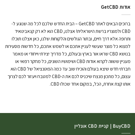
אודות GetCBD
ברוכים הבאים לאתר GetCBD – הבית החדש שלכם לכל מה שנוגע ל-
CBD ולמוצריו ברשת הישראלית! אצלנו, CBD הוא לא רק קנאבינואיד
ותרופה אלא דרך חיים, ובתור הגולשים והלקוחות שלנו, כאן אצלנו תוכלו
למצוא כל מוצר שעשוי לעניין אתכם או לשמש אתכם, כל חדשות מסעירות
בנושא CBD שראו אור בארץ ובעולם, כל מדריך יצירתי וייחודי או מאמר
מעניין ששווה לקרוא אודות CBD ושימושיו השונים, כל מחקר רפואי או
חברתי חדש שיצא בעולם והוכיח שוב עד כמה הפוטנציאל של CBD הוא
עצום, כל מתכון מנצח שיכניס לכם את ה-CBD למטבח ויעזור לכם לצרוך
אותו קצת אחרת, הכל, במקום אחד שכולו CBD.
BuyCBD | קניית CBD אונליין