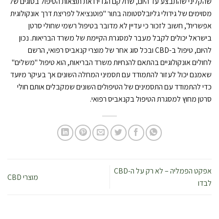
שהקליני שהתבצע עד היום, שחלקם הגדירו את תוצאות הטיפול בסוגים של
מסוימים של גידולי גליובלסטומה בתור "פוטנציאל לפריצת דרך אונקולוגית
אפשרית", חשוב לזכור כי עדיין לא מדובר בטיפול רשמי שחולי סרטן
בישראל יכולים לקבל מעבר למסגרת הקיימת של משרד הבריאות. נכון
להיום, טיפול ב-CBD ובכל סוג אחר של מוצרי קנאביס רפואי, הרשם
לחולים אונקולוגיים בהתאם להנחיות משרד הבריאות, הוא טיפול "משלים"
שאמנם יכול לעזור להתמודד עם תסמיני המחלה השונים אך בעיקר מיועד
כדי להתמודד עם התסמינים של הטיפולים השונים שמקבלים אותם חולי
סרטן מחוץ למסגרת הטיפול בקנאביס רפואי.
אפקט הפמליה – לא רק על ה-CBD
מוצרי CBD
לבדו