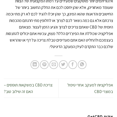
אלגוריתמים יותר מושקעים שמעידים על רמתו המקצועית של הצוות
שעומד מאחוריהן, אלא שהן יחסכו לכם את החלק החשוב ביותר של
החישובים והדאגות שהוא המינון, כך שהן יוכלו להגיד לכם לא רק מתי וכמה
צרכתם אלא גם כמה נשאר לכם לצרוך או לחלופין מתי חרגתם מהכמות
היומית של CBD שאתם צריכים לצרוך והגיע הזמן לעצור. מצאתם
אפליקציה שכוללת את הפיצ'רים הללו? מצוין, עכשיו אתם יכולים להתנסות
בעצמכם ולהחליט האם אתם מעדיפים טבלת צריכה על דף או שהראש
שלכם כבר התקדם לעידן המעקב הדיגיטלי.
אפליקציות למעקב אחרי טיפול
צריכת CBD במשקאות תוססים –
במוצרי CBD
האם זה שילוב טוב?
אודות GetCBD