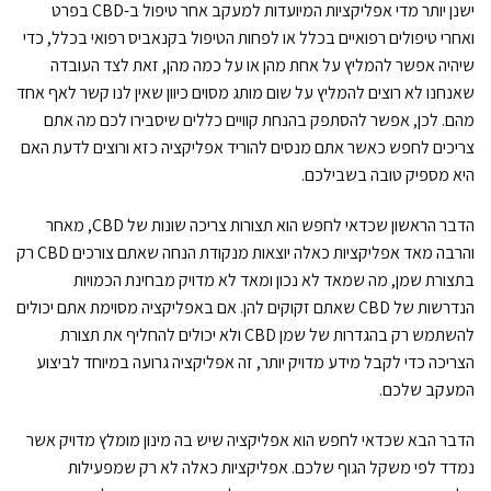
ישנן יותר מדי אפליקציות המיועדות למעקב אחר טיפול ב-CBD בפרט
ואחרי טיפולים רפואיים בכלל או לפחות הטיפול בקנאביס רפואי בכלל, כדי
שיהיה אפשר להמליץ על אחת מהן או על כמה מהן, זאת לצד העובדה
שאנחנו לא רוצים להמליץ על שום מותג מסוים כיוון שאין לנו קשר לאף אחד
מהם. לכן, אפשר להסתפק בהנחת קוויים כללים שיסבירו לכם מה אתם
צריכים לחפש כאשר אתם מנסים להוריד אפליקציה כזא ורוצים לדעת האם
היא מספיק טובה בשבילכם.
הדבר הראשון שכדאי לחפש הוא תצורות צריכה שונות של CBD, מאחר
והרבה מאד אפליקציות כאלה יוצאות מנקודת הנחה שאתם צורכים CBD רק
בתצורת שמן, מה שמאד לא נכון ומאד לא מדויק מבחינת הכמויות
הנדרשות של CBD שאתם זקוקים להן. אם באפליקציה מסוימת אתם יכולים
להשתמש רק בהגדרות של שמן CBD ולא יכולים להחליף את תצורת
הצריכה כדי לקבל מידע מדויק יותר, זה אפליקציה גרועה במיוחד לביצוע
המעקב שלכם.
הדבר הבא שכדאי לחפש הוא אפליקציה שיש בה מינון מומלץ מדויק אשר
נמדד לפי משקל הגוף שלכם. אפליקציות כאלה לא רק שמפעילות