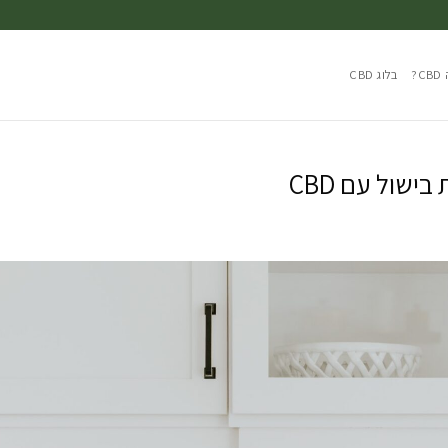
?
בלוג CBD
שול עם CBD