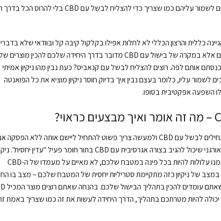
גבולת בקפדנות יתר, ואחד הדברים הללו שפשוט חייבים לשמור עליהם כמו שצריך כדי להצליח לבשל עם CBD בלי להרוס ה
ינה כללית והרצון הכללי לא לחלות אפילו בקלקול קיבה קל ובוודאי שלא בדברי
גרועים יותר, אבל ניקיון הוא לא רק הדרך לא להיות חולים אלא במקרה של בישול עם CBD מדובר בדרך היחידה שלכם להכין מוצרים
תם אותם לפה. רוצים להצליח לבשל עם קנאביס? כעת נבין מהו ניקיון אמיתי
מור עליו, כלומר בעצם נבין איך בדיוק חוסר ניקיון מוציא את כל הפואנטה
ו השפעה אפקטיבית בסופו.
המשמעות של ניקיון במטבח שחשוב להבין לפני שמתחילים לבשל עם CBD ולמעשה צריך פשוט להתחיל ליישם אותה ללא הפסקה א
רוצים להתחיל בבישול מסוג כזה, היא חוסר בכל חומר אורגני שיכול להגיב בצורה אגרסיבית עם CBD בתור חומר פעיל "עדין יחסית". ני
אמיתי הוא מצב שבו שום חומר אורגני כזה ששאריות ממנו עלולות להיות בכל פינה במטבח שלכם, לא מאיים על מעמדו של ה-CBD
מצב של ניקיון כזה מתקיימת סטריליות יחסית של המטבח שלכם – מצב בו החו
הפעיל לא ייפגת ובכך לא תיפגם השפעתו של המוצר
כולה להיות מטרתכם בתהליך, הדרך היחידה לעשות את זה כמו שצריך באמת זה