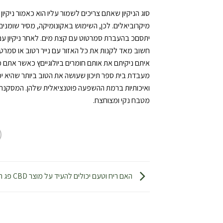
סוג הניקיון שאתם צריכים לשמור עליו הוא כאמור ניקיו
מיקרוביאלים. לכן, השימוש באקונומיקה, מסיר שומנים ו
יתסםכ בהעברת סמרטוט עם קצת מים. לאחר ניקיון עם 
חשוב מאד לקנות את כל האזור עם נייר רטוב או סמרטוט
איתם ניקיתם את אותם חומרים ביולוגייםץ כאשר אתם מת
מטבח נקי ומצוחצח.
האם ריח וטעם יכולים להעיד על מוצר CBD פג תוקף?