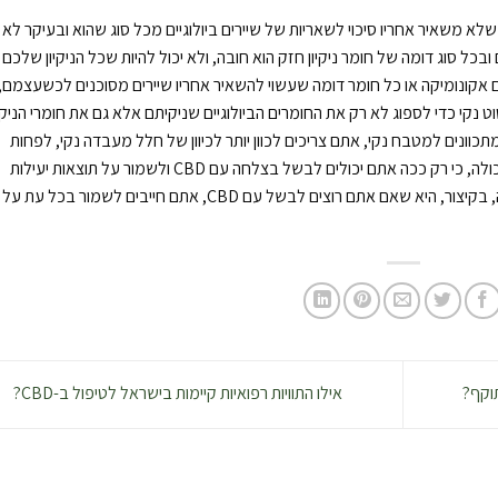
ן שלא משאיר אחריו סיכוי לשאריות של שיירים ביולוגיים מכל סוג שהוא ובעיקר לא
בכל סוג דומה של חומר ניקיון חזק הוא חובה, ולא יכול להיות שכל הניקיון שלכם
אקונומיקה או כל חומר דומה שעשוי להשאיר אחריו שיירים מסוכנים לכשעצמם,
 נקי כדי לספוג לא רק את החומרים הביולוגיים שניקיתם אלא גם את חומרי הניקיו
כוונים למטבח נקי, אתם צריכים לכוון יותר לכיוון של חלל מעבדה נקי, לפחות
מעבדת בית ספר תיכון שעושה את הטוב ביותר שהיא יכולה, כי רק ככה אתם יכולים לבשל בצלחה עם CBD ולשמור על תוצאות יעילות
ואיכותיות ברמת ההשפעה פוטנציאלית שלהן. המסקנה, בקיצור, היא שאם אתם רוצים לבשל עם CBD, אתם חייבים לשמור בכל עת על
אילו התוויות רפואיות קיימות בישראל לטיפול ב-CBD?