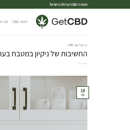
חנות ה-CBD הגדולה בישראל
חנות CBD
מה זה CBD
בישול עם CBD
החשיבות של ניקיון במטבח בעת בי
18
ינו