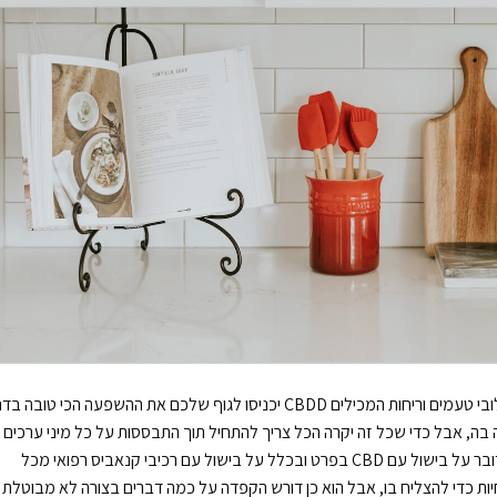
המטבח שלכם יכול להיות מקסום קסום ומופלא בו שילובי טעמים וריחות המכילים CBDD יכניסו לגוף שלכם את ההשפעה הכי טובה
בה, אבל כדי שכל זה יקרה הכל צריך להתחיל תוך התבססות על כל מיני ערכים
בסיסיים שמרכיבים חוויית בישול אופטימלית כאשר מדובר על בישול עם CBD בפרט ובכלל על בישול עם רכיבי קנאביס רפואי מכל
 יותר מדי מומחיות כדי להצליח בו, אבל הוא כן דורש הקפדה על כמה דברים בצורה לא מבוטלת