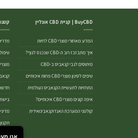
BuyCBD | קניית CBD אונליין
קטגור
המדע מאחורי מוצרי CBD לחיות
מדריכים
איך מתבזבז רוב ה-CBD שנכנס לגוף?
טיפול ר
מיתוסים לגבי קנאביס ב-CBD
מוצרי CBD
טיפים לסינון מוצרי CBD פחות איכותיים
קנאביס 
התחזיות לתעשיית הקנאביס העולמית
חדשות D
איפה קונים מוצרי CBD איכותיים?
בישול ע
קולטני המערכת האנדוקנאבינואידית
מדיניו
תקנון
מדיניו
אנו מער