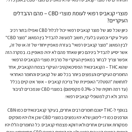
מוצרי קנאביס רפואי לעומת מוצרי CBD – מהם ההבדלים
העיקריים?
כיוון שכל סוג של מוצר קנאביס רפואי יכול לכלול CBD ואפילו בתור רכיב
פעיל עיקרי וכמעט בלעדי, חשוב למעשה להבדיל בין המושג "מוצר CBD"
לבין המושג "מוצר קנאביס רפואי" בעזרת מאפיין ייחודי של זה או של זה,
אשר יסייע להבדיל ביניהם כיוון שאחד מהם לא יהיה מאופיין בו. במקרה הזה
אפשר וצריך לבחור במאפיין העיקרי של מרבית מוצרי הקנאביס הרפואי
שהוא THC – הקנאבינואיד הפסיכואקטיבי העיקרי בצמח הקנאביס, אחד
החומרים העיקריים והנפוצים ביותר בכל סוג של קנאביס והחומר האחראי
לתחושת "הסטלה" האופיינית של צריכת קנאביס – אשר אינו קיים בכלל
(עד רמה חוקית של כ-0.3% מקסימום) במוצרי CBD שנמכרים לציבור
הרחב ולא רק למטופלי קנאביס רפואי.
בנוסף ל-THC ישנם חומרים רבים אחרים, בעיקר קנאבינואידים כמו CBN
וטרפנים כמו די-לימונן שלא יהיו נפוצים במוצרי CBD שכן אלו יהיו מופקים
ממקורות אורגניים אחרים ולאו דווקא מצמחי קנאביס. כל החומרים הללו יהיו