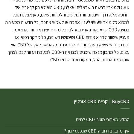
CBD ולמוצריו ברשת הישראלית! אצלנו, CBD הוא לא רק קנאבינואיד
ותרופה אלא דרך חיים, ובתור הגולשים והלקוחות שלנו, כאן אצלנו תוכלו
למצוא כל מוצר שעשוי לעניין אתכם או לשמש אתכם, כל חדשות מסעירות
בנושא CBD שראו אור בארץ ובעולם, כל מדריך יצירתי וייחודי או מאמר
מעניין ששווה לקרוא אודות CBD ושימושיו השונים, כל מחקר רפואי או
חברתי חדש שיצא בעולם והוכיח שוב עד כמה הפוטנציאל של CBD הוא
עצום, כל מתכון מנצח שיכניס לכם את ה-CBD למטבח ויעזור לכם לצרוך
אותו קצת אחרת, הכל, במקום אחד שכולו CBD.
BuyCBD | קניית CBD אונליין
המדע מאחורי מוצרי CBD לחיות
איך מתבזבז רוב ה-CBD שנכנס לגוף?