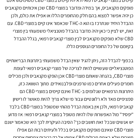
קיימים במוצרי קנאביס רפואי ולא יהיו קיימים במוצרי CBD מסוימיםש אינם
מופקים מקנאביס, אך במידה ומדובר במוצרי CBD שכן איכותיים מקנאביס
כן יהיה אפשר למצוא בהם חלק מהחומרים הללו או אפילו את כולם, ולכן
ההבדל היחיד שנתרכז בו הוא ה-THC שכאמור אינו קיים במוצרי CBD. עם
זאת, יש לציין כי כאן יהיה מדובר בהבדל פוטנציאלי משמעותי בין מוצרי
CBD שלא מופקים מקנאביס לבין מוצרי קנאביס רפואי, בגלל ההבדל
בקיומם של כל החומרים הנוספים הללו.
בכפוף להבדל הזה, ניתן להגיד שאין הבדל משמעותי ביתרונות הבריאותיים
הפוטנציאליים שעשויים להיות לצריכה של מוצרי קנאביס רפואי לעומת
מוצרי CBD, בהנחה שאותם מוצרי CBD אכן הופקו מקנאביס ולכן מכילים
חומרים פעילים אחרים כמו טרפנים ופלבנואידים. מתוך השוואה כזו,
היתרונות הרפואיים שגלומים ב-THC ואינם קיימים במוצרי CBD הם
ספציפיים מאד ולא רלוונטיים עבור מי שלא צריך להיות מאושר לו רישיון
קנאביס רפואי, ולכן אין באמת הבדל מהותי שמטופל במוצרי CBD בלבד
"יפסיד" מול האפשרות שלו להיות מטופל במוצרי קנאביס רפואי. אז מדוע
יש אנשים שבכל זאת חושבים כך? הסיבה העיקרית לכך היא שכאמור ישנם
מוצרי CBD שאינם מופקים מקנאביס בכלל ולעיתים רבות הם אפילו
מוצרים שלא באמת מכילים CBD אמיתי אל רק רכיבים צמחיים אחרים