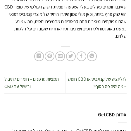
שאינם חומרים פעילים בעלי השפעה רפואית. השוק העולמי של מוצרי CBD
הוא שוק פרוץ ביותר, וכאן אולי טמון היתרון היחיד של מוצרי קנאביס רפואי
שהם מפוקחים ומיוצרים תחת קריטריונים מחמירים יחסית, מה שמונע
כמעט באופן מוחלט זיופים ויצרנים חסרי אחריות שעובדים על הלקוות
שלהם.
לגליזציה של קנאביס או CBD חופשי
תמציות טרפנים – חומרים לתיבול
– מה יהיה פה בסוף?
ובישול עם CBD
אודות GetCBD
ברוכים הבאים לאתר GetCBD – הבית החדש שלכם לכל מה שנוגע ל-