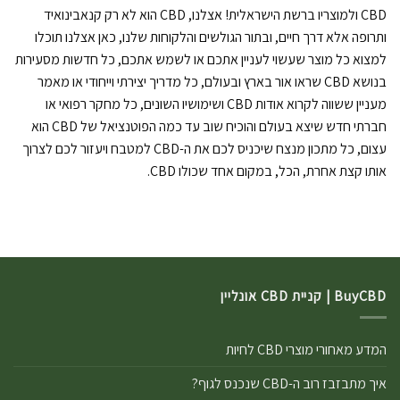
CBD ולמוצריו ברשת הישראלית! אצלנו, CBD הוא לא רק קנאבינואיד
ותרופה אלא דרך חיים, ובתור הגולשים והלקוחות שלנו, כאן אצלנו תוכלו
למצוא כל מוצר שעשוי לעניין אתכם או לשמש אתכם, כל חדשות מסעירות
בנושא CBD שראו אור בארץ ובעולם, כל מדריך יצירתי וייחודי או מאמר
מעניין ששווה לקרוא אודות CBD ושימושיו השונים, כל מחקר רפואי או
חברתי חדש שיצא בעולם והוכיח שוב עד כמה הפוטנציאל של CBD הוא
עצום, כל מתכון מנצח שיכניס לכם את ה-CBD למטבח ויעזור לכם לצרוך
אותו קצת אחרת, הכל, במקום אחד שכולו CBD.
BuyCBD | קניית CBD אונליין
המדע מאחורי מוצרי CBD לחיות
איך מתבזבז רוב ה-CBD שנכנס לגוף?