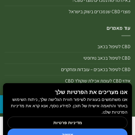
באילו מדינות נמכרים מוצרי CBD?
מוצרי CBD שנמכרים בשוק בישראל
עוד מאמרים
CBD לטיפול בכאב
CBD לטיפול בכאב נוירופטי
CBD לטיפול בכאבים – עובדות ומחקרים
אידוי CBD לעומת אכילת שוקולד CBD
אנו מעריכים את הפרטיות שלך
אידוי נכון של מוצרי שמן ותפרחת CBD
אנו משתמשים בעוגיות לשיפור חווית הגלישה שלך, ניתוח השימוש
אידוי שמן CBD או אידוי תפרחת CBD
באתר והתאמה אישית של תוכן. למידע נוסף, אנא קרא את מדיניות
הפרטיות שלנו.
מדיניות פרטיות
הבלוג
כל הזכויות שמורות 2026 ©
GetCBD
והיצרנים הנמצאים באתר.
חדשות קנאביס
אישור