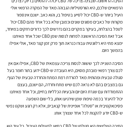
הסיבה הראשונה שבגינה צריכה של CBD יכולה להתאים בדיוק לצרכים
הרפואיים שלכם, היא הוורסטיליות הגבוהה מאד של המקרה הרפואי אולי
היעיל ביותר ש-CBD יכול לסייע בטיפול בו, והוא כאב. ישנם אינספור
מקורות של כאבים מסוגים שונים וכמובן שלא בכל אחד מהם CBD יכול
לטפל בהצלחה, בעיקר במקרים בהם נדרשים לכך כדורים חזקים במיוחד,
אבל זאת הסיבה הראשונה לפחות לנסות שמן CBD שכל אחד מאיתנו
ימצא מתי היא רלוונטית עבורו כנראה תוך פרק זמן קצר מאד, אולי אפילו
בהמשך היום.
הסיבה השנייה לכך ששווה לנסות צריכה עצמאית של CBD, אפילו אם אין
לכם צורך רפואי מובהק מסוים, היא העובדה ש-CBD ידוע בתור חומר בעל
סגולה טבעית ומהותית מאד להורדת רמת המתח והחרדה טבעית של הגוף.
גם במצבים בהם לא נראה לכם שיש מתח וחרדה, הם ישנם, בעצם
ההתמודדות עם שגרת היום יום והבעיות הכלליות בחיים, וכל אחד מאיתנו
יכול להיעזר בכמה טיפות שמן שירגיעו אותו, בלי שום השפעה
פסיכואקטיבית או "סטלה" אופיינית של קנאביס, אלא רק רוגע ושקט נפשי
ש-CBD יודע להקנות לכל אחד שצורך אותו.
הסיבה השלישית היא סגולתו של CBD בסיוע לפעולות העיכול, כל עוד הוא