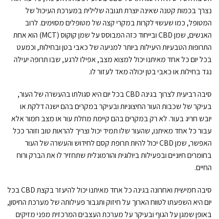
נצרך בכמות קטנה שאינה יוצרת תגובה שלילית במערכת העיכול של
המטופל, כמו שעשוי לקרות במקרי קצה של מטופלים מסוימים. לרוב
האנשים, שמן CBD ובייחוד כזה המבוסס על שמן קוקוס (MCT) הוא אחת
התרופות הטבעיות היעילות ביותר למניעה של כאבי בטן ובחילות, וכמעט
בכל יום כל אחד מאיתנו יכול למצוא מצב, אפילו לרגע, שבו תרופה יעילה
נגד בחילות או כאבי בטן יכולה מאד לעזור לו.
סיבה רביעית לצרוך בגינה CBD בכל יום היא סגולתו בהעשרה של העור,
בעיקר של שכבות העור החיצוניות ובעיקר במקרים בהם ישנה דלקת או
יובש חריג בעור. לא רק במקרים בהם קיימת מחלת עור או מצב חמור אלא
עבור כל אחד מאיתנו, שהעור שלו תמיד יכול וצריך להראות טוב וזוהר ככל
האפשר, שמן CBD יכול להיות תרופת קסם לחידוש והעשרה של העור
בחומרים חיוניים ובפעילות ביולוגית והורמונלית שתחזיר לו את הברק ורוח
החיים.
סיבה חמישית ואחרונה בגינה כל אחד מאיתנו יכול להיעזר בקצת CBD בכל
יום היא השפעתו לטווח הארוך על חיזוק ותגבור פעילותה של מערכת החיסון,
באופן שמגן על הגוף ובעיקר על מערכת העצבים המרכזית מפני מזיקים