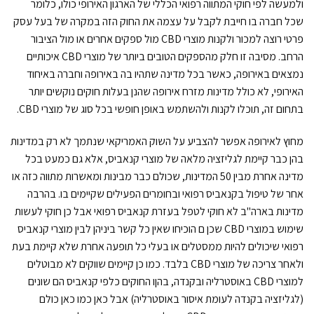
ולמעשה לפי חוקי המתווה רפואי הכללי של הארגון האירופי כולו, כלומר
שכל חברה בו חייבת לקבל על עצמה את החוק הזה במקרה של בעל עסק
פרטי רוצה למכור ולקנות מוצרי CBD מול ספקים אחרים או מול הציבור
הרחב. מסיבה זו חלק מהספקים הטובים ביותר של מוצרי CBD איכותיים
נמצאים באירופה, כאשר בכל מדינה שתהיו בה באירופה וחברה באיחוד
האירופי, לא כולל מדינות מזרח אירופה שהנן בעלות חוקים נוקשים יותר
בתחום זה, תוכלו לקנות ולהשתמש באופן חופשי בכל סוג של מוצרי CBD.
מחוץ לאירופה אפשר להצביע על השוק האמריקאי שנתמך לא רק במדינות
בהן כבר קיימת לגליזציה מלאה של מוצרי קנאביס, אלא גם כמעט בכל
מדינה אחרת מבין 50 המדינות, שכולם כבר מבינות ומאשרות מתווה כזה או
אחר של טיפול בקנאביס רפואי ובחומרים הפעילים שקיימים בו. בהרבה
מדינות בארה"ב לא חוקי לטפל בעזרת קנאביס רפואי אבל כן חוקי לעשות
שימוש במוצרי CBD שכן ם הוכיחו שאין כל קשר ביניהן לבין מוצרי קנאביס
רפואי שיכולים להיות ממסטלים או בעלי כל תופעה אחרת שלא קיימת בעת
ולאחר צריכה של מוצרי CBD בלבד. כמו כן קיימים שווקים לא מבוטלים
למוצרי CBD באוסטרליה ובקנדה, בהןו החוקים כלפי קנאביס הם שונים
(לגליזציה בקנדה לעומת איסור באוסטרליה) אבל כאן כמו כאן כולם