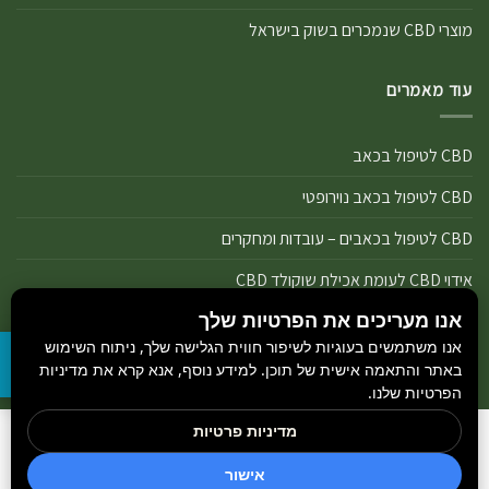
מוצרי CBD שנמכרים בשוק בישראל
עוד מאמרים
CBD לטיפול בכאב
CBD לטיפול בכאב נוירופטי
CBD לטיפול בכאבים – עובדות ומחקרים
אידוי CBD לעומת אכילת שוקולד CBD
אנו מעריכים את הפרטיות שלך
אידוי נכון של מוצרי שמן ותפרחת CBD
אנו משתמשים בעוגיות לשיפור חווית הגלישה שלך, ניתוח השימוש
אידוי שמן CBD או אידוי תפרחת CBD
באתר והתאמה אישית של תוכן. למידע נוסף, אנא קרא את מדיניות
הפרטיות שלנו.
מדיניות פרטיות
הבלוג
כל הזכויות שמורות 2026 ©
GetCBD
והיצרנים הנמצאים באתר.
חדשות קנאביס
אישור