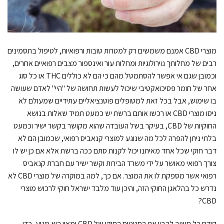
מוצרי CBD אמנם משמשים רק למטרות טובות ורפואיות, לטיפול בתסמינים
רבים של מחלותך נוירולוגיות ומחלות עור ואינספור מצבים רפואיים אחרים,
וכמובן שגם אי אפשר להסתמטל מהם כי הם לא כוללים THC או כל סוג
אחר של חומר פסיכואקטיבי שיכול לעשות תחושה של "היי" לאדם שעושה
בו שימוש, אבל בכל זאת למטופלים פוטנציאליים עתידיים שמעולם לא
ניסו מוצרי CBD או רכשו אותם ברשת יש כמעט תמיד שאלות בנושא
החוקיות של CBD, בעיקר בשל העובדה שהוא מקושר בקשר ישיר וכמעט
בלתי ניתן להפרה לכל מה שנוגע למוצרי קנאביס רפואי, שכמובן הם לא
דבר חוקי שכל אחד מאיתנו יכול לקנות סתם ככה ברשת אלא אם כן יש לו
צורך רפואי מאושר על ידי משרד הבירות וקשר ישיר עם חברת קנאביס
רפואי אשר מספקת לו את המוצר. אם כך, למה במוקרה של מוצרי CBD לא
נדרש כל בהלאגן החוקי הזה, והיכן עוד מלבד ישראל חוקי לרכוש מוצרי
CBD?
קודם כל חשוב להבין את הסטטוס החוקי של CBD ומאין הוא מגיע, כדי