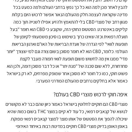
להבין לאחר מכן למה הוא כל כך נפוץ ברחבי העולם ולמה כמעט בכל
מדינה שקוראת לעצמה חלק מהעולם הנאור אפשר לרכוש היום בקלות
מגוון רחב של מוצרי CBD בלי להתאמץ ולהזיע אפילו לשנייה תוך כמה
קליקים באינטרנט. הסטטוס החוקי הזה, שקובע כי CBD הוא חומר "בעל
תועלת רפואית וכזה שאינו כרוך בשימוש בו סיכון משמעותי לקיומן של
תופעות לוואי" לפי הגדרה של וועדת הבריאות של האו"ם וארגון הבריאות
העולמי. כלומר, CBD הוא לא חומר מסוכן בשום צורה וגם למי שצורך "יותר
מדי" ממנו אין מה לחשוש משום תופעת לוואי חמורה מעבר לקצת
סחרחורת, ללא שום סכנה של "מנת יתר" או כל דבר מסוכן דומה, ולכן הוא
פשוט חוקי, כמו כל חומר לא מסוכן אחר שמופק מפרחים, לא רק בישראל
כאמור אלא בחלקים נרחבים מהעולם המודרני המערבי.
איפה חוקי לרכוש מוצרי CBD בעולם?
מוצרי CBD הם חוקיים לחלוטין בישראל כאמור כיוון שהם כבר לא מקושרים
לנושא של קנאביס רפואי, כל עוד לא קיים במוצר THC בשום כמות שהיא
שיכולה להפוך את הסטטוס של אותו מוצר למוצר קנאביס רפואי מפוקח.
באופן האופן בדיוק מוצרי CBD חוקיים במדינות רבות באיחוד האירופי