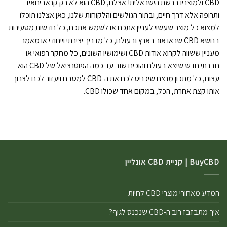
CBD ולמוצריו ברשת הישראלית! אצלנו, CBD הוא לא רק קנאבינואיד
ותרופה אלא דרך חיים, ובתור הגולשים והלקוחות שלנו, כאן אצלנו תוכלו
למצוא כל מוצר שעשוי לעניין אתכם או לשמש אתכם, כל חדשות מסעירות
בנושא CBD שראו אור בארץ ובעולם, כל מדריך יצירתי וייחודי או מאמר
מעניין ששווה לקרוא אודות CBD ושימושיו השונים, כל מחקר רפואי או
חברתי חדש שיצא בעולם והוכיח שוב עד כמה הפוטנציאל של CBD הוא
עצום, כל מתכון מנצח שיכניס לכם את ה-CBD למטבח ויעזור לכם לצרוך
אותו קצת אחרת, הכל, במקום אחד שכולו CBD.
BuyCBD | קניית CBD אונליין
המדע מאחורי מוצרי CBD לחיות
איך מתבזבז רוב ה-CBD שנכנס לגוף?