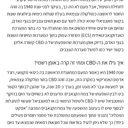
לתחילת הטיפול, אבל פעם לא היה כך, בעיקר לפני שנת 1940 בה זוהה
החומר לראשונה כמולקולה עצמאית בעלת סגולות כימיות וביולוגיות שונות
בקשר פוטנציאלי שהיא יכולה ליצור עם מגוון תאים עצביים בגוף האדם,
שהיום אנו יודעים שיחדיו מהווים את מה שהתגלה עד כה בתור המערכת
האנדוקנאבינואידית (ECS) השזורה עמוק בתוך המערכות החיוניות השונות
בגוף האדם, בדיוק אותן מערכות שהשפעתו של ה-CBD קשורה אליהן
בקשר ישיר כמו למשל מערכת העצבים.
איך גילו את ה-CBD ומתי זה קרה באופן רשמי?
שנת 1940 היא כאמור הפעם המתועדת הראשונה בה כימאי מקצועי, רוג'ר
אדמס האמריקאי במקרה הזה, שבה זוהה CBD בתור מולקולה עצמאית,
אך למעשה עבר לא מעט זמן, בערך כ-20 שנה, עד שהובן לבסוף הקשר
בינו לבין השפעתו של צמח הקנאביס. מדענים לא בטוחים עד היום בהיקף
הפוטנציאל שיש ל-CBD ולטיפול הרפואי בו או לפוטנציאל שעשוי להתגלות
לבסוף שיש לו בעיצוב ההשפעה של צמח הקנאביס המכונה "אפקט
הפמליה" (הנגזר מתוך השפעתם המשולבת של מספר חומרים פעילים
ביחד) כך שלא ניתן להגיד בוודאות שכל תוצאות רפואיות שנמצאו עד היום