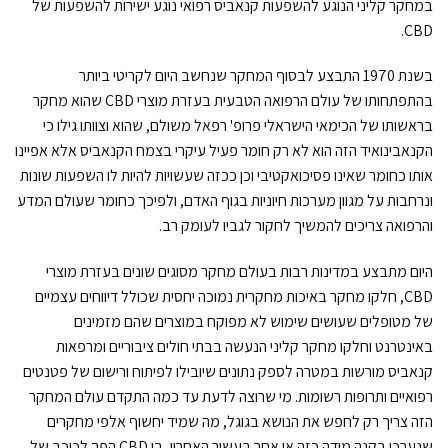
במחקר קליני הנוגע להשפעות קנאביס רפואי נוגע ישירות להשפעות של
CBD.
בשנת 1970 התבצע לבסוף המחקר שנחשב היום לקריטי ביותר
בהתפתחותו של עולם הרפואה הטבעית בעזרת מוצרי CBD שהוא מחקר
בראשותו של הכימאי הישראלי פרופ' רפאל משולם, שהוא וצוותו גילו כי
הקנאבינואיד הזה הוא לא רק חומר פעיל עיקרי בצמח הקנאביס אלא אפיינו
אותו כחומר שאינו פסיכואקטיבי וכן ככזה שעשויות להיות לו השפעות שונות
ונרחבות על מגוון מערכות חיוניות בגוף האדם, ולפיכך כחומר שעולם המדע
והרפואה צריכים להמשיך לחקור לגביו לעומק רב.
היום מתבצע במדינות רבות בעולם מחקר מסוגים שונים בעזרת מוצרי
CBD, חלקו מחקר באיכות מחקרית נמוכה יחסית שכולל דיווחים עצמיים
של מטופלים שעושים שימוש לא מפוקח במוצרים שהם מזמינים
באינטרנט וחלקו מחקר קליני הנעשה בבתי חולים ציבוריים ומרפאות
קנאביס מורשות במטרה לספק נתונים שיובילו לפיתוח ורישום של פטנטים
רפואיים ותרופות רשומות. מי שרוצה לדעת עד כמה התקדם עולם המחקר
הזה צריך רק לחפש את הנושא בגוגל, מה שמיד יחשוף אלפי מחקרים
שנערכו בקנה מידה כזה או אחר בעשור האחרון, בו CBD הפך לכוכב של