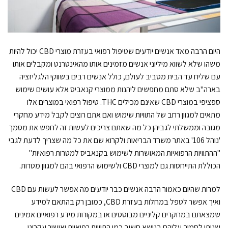
היום הרבה מאד אנשים יודעים שטיפול רפואי בעזרת מוצרי CBD יכול להיות
משהו שלא לשווא מיליוני אנשים מזמינים אותו מהאינטרנט ומקבלים אותו
עם שליח עד הבית מסביב לעולם, כולל אנשים רבים בשווקי הלגליזציה
בארה"ב שלא סתם מחפשים ליהנות ממוצרי קנאביס אלא עושים שימוש
ספציפי במוצרי CBD שאינם מכילים THC. טיפול רפואי במוצרים אלו
מתאים למגוון רחב של התוויות שימוש ואם אתם רוצים לקבל מידע מחקרי
מגובה וממשלתי לגביהן כל מה שאתם צריכים לעשות זה לחפש את מסמך
'נוהל 106' באתר משרד הבריאות ולקרוא שם את כל מה שצריך לדעת לגבי
"ההתוויות הרפואיות המאושרות לשימוש בקנאביס למטרות רפואיות"
הכוללת התייחסות גם למוצרי CBD ולשימוש הרפואי בהם למגוון מטרות.
למרות שהיום כאמור הרבה אנשים כבר יודעים מה אפשר לעשות עם CBD
ואיך אפשר לטפל במחלות בעזרת CBD, כמובן רק בהתאם למידע
שמצאתם במחקרים קליניים מבוססים או במקורות מידע רפואיים אמינים
שניתן לסמוך עליהם בנושא חשוב כמו התוויות רפואיות ואישור עקרוני