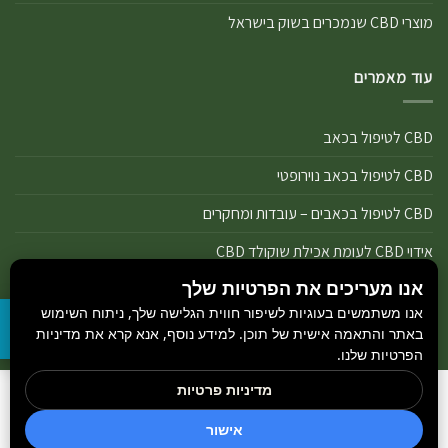
מוצרי CBD שנמכרים בשוק בישראל
עוד מאמרים
CBD לטיפול בכאב
CBD לטיפול בכאב נוירופטי
CBD לטיפול בכאבים – עובדות ומחקרים
אידוי CBD לעומת אכילת שוקולד CBD
אנו מעריכים את הפרטיות שלך
אידוי נכון של מוצרי שמן ותפרחת CBD
אנו משתמשים בעוגיות לשיפור חווית הגלישה שלך, ניתוח השימוש
אידוי שמן CBD או אידוי תפרחת CBD
באתר והתאמה אישית של תוכן. למידע נוסף, אנא קרא את מדיניות
הפרטיות שלנו.
מדיניות פרטיות
הבלוג
כל הזכויות שמורות 2026 ©
GetCBD
והיצרנים הנמצאים באתר.
חדשות קנאביס
אישור