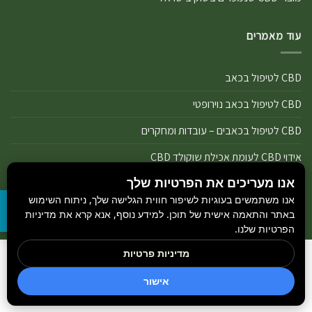
עוד מאמרים
CBD לטיפול בכאב
CBD לטיפול בכאב נוירופטי
CBD לטיפול בכאבים – עובדות ומחקרים
אידוי CBD לעומת אכילת שוקולד CBD
אנו מעריכים את הפרטיות שלך
אידוי נכון של מוצרי שמן ותפרחת CBD
אנו משתמשים בעוגיות לשיפור חווית הגלישה שלך, ניתוח השימוש
אידוי שמן CBD או אידוי תפרחת CBD
באתר והתאמה אישית של תוכן. למידע נוסף, אנא קרא את מדיניות
הפרטיות שלנו.
מדיניות פרטיות
הבלוג
כל הזכויות שמורות 2026 ©
GetCBD
והיצרנים הנמצאים באתר.
חדשות קנאביס
אישור
מקודם ע״י
Rank+ סוכן חכם לאתר