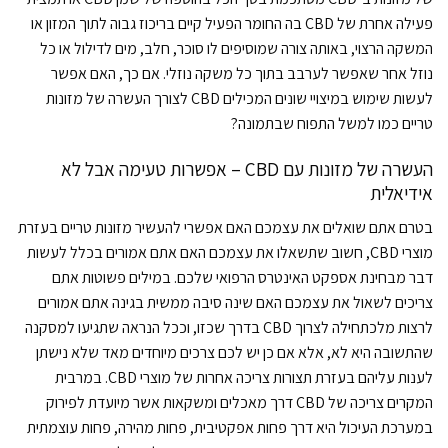
פעילה אחרת של CBD בה החומר הפעיל קיים בריכוז גבוה לתוך המזון או
המשקה הרצוי, באותה צורה שמוסיפים לו סוכר, חלב, מים לדילול או כל
נוזל אחר שאפשר לערבב בתוך כל משקה נוזלי. אם כך, האם אפשר
לעשות שימוש במיצויי שונים המכילים CBD לצורך העשרה של מזונות
טריים כמו למשל התפוח שבתמונה?
העשרה של מזונות עם CBD – אפשרות טעימה אבל לא
אידיאלית
בטרם אתם שואלים את עצמכם האם אפשרי להעשיר מזונות טריים בעזרת
מוצרי CBD, חשוב שתשאלו את עצמכם האם אתם אמורים בכלל לעשות
דבר מבחינת אספקט האינטרס הרפואי שלכם. במילים פשוטות אתם
צריכים לשאול את עצמכם האם שינה סיבה ממשית בגינה אתם אמורים
לרצות מלכתחילה לצרוך CBD בדרך שכזו, וככל הנראה שתגיעו למסקנה
שהתשובה היא לא, אלא אם כן יש לכם צרכים מיוחדים מאד שלא נישתן
לענות עליהם בעזרת תצורות צריכה אחרות של מוצרי CBD. במרבית
המקרים צריכה של CBD דרך מאכלים ומשקאות אשר מיועדת לפירוק
במערכת העיכול היא דרך פחות אפקטיבית, פחות מהירה, פחות עוצמתית