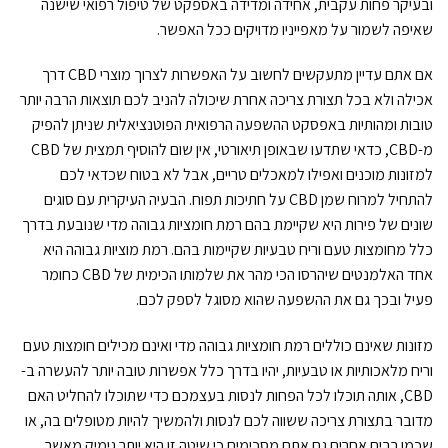
ובעיקר פחות עקבית, אחידה ומדידה באספקט של טיפול רפואי שישנה
שאיפה לשמור על מאפייניו מדויקים ככל האפשר.
אם אתם עדיין מתעקשים לחשוב על האפשרות לצרוך מוצרי CBD דרך
אכילה ולא בכל תצורת צריכה אחרת שיכולה להניב לכם תוצאות הרבה יותר
טובות ומהותיות באפסקט ההשפעה הרפואית הפוטנציאלית שניתן להפיק
מ-CBD, כדאי שתדעו שבאופן תיאורטי, אין שום להוסיף תמצית של CBD
למזונות מוכנים ואפילו למאכלים טריים, אבל לא בטוח שכדאי לכם
להתחיל למרוח שמן CBD על חתיכות תפוח. הבעיה העיקרית עם סוגים
שונים של פירות היא שקיימת בהם רמת חומציות גבוהה מדי שנובעת בדרך
כלל מחומצות טעם וריח טבעיות שקיימות בהם. רמת מוציות גבוהה היא
אחד האלמנטים שיהרסו הכי מהר את שלמותו הכימית של CBD כחומר
פעיל ובכך גם את ההשפעה שהוא מסוגל לספק לכם.
מזונות שאינם כוללים רמת חומציות גבוהה מדי ואינם מכילים חומצות טעם
וריח מלאכותיות או טבעיות, יהיו בדרך כלל אפשרות טובה יותר להעשרה ב-
CBD, אותה תוכלו לכל הפחות לנסות בעצמכם כדי שתוכלו להחליט האם
מדובר בתצורת צריכה ששווה לכם לנסות ולהמשיך להיות מטופלים בה, או
שכמו רבים אחרים גם אתם מסכימים כי שיטה זו היא יותר גימיק מאשר