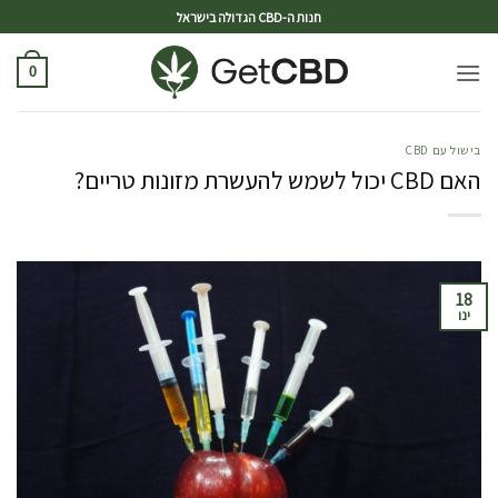
ד
חנות ה-CBD הגדולה בישראל
0
בישול עם CBD
האם CBD יכול לשמש להעשרת מזונות טריים?
18
ינו