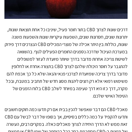
דרכים שונות לצרוך CBD בתור חומר פעיל, שיניבו כל אחת תוצאות שונות,
יתרונות שונים, חסרונות שונים, השפעות עיקריות שונות והשפעות משנה
שונות, כוללות בין היתר אכילה של מוצרי המכילים CBD הנצרכים דרך פירוק
במערכת העיכול שדרכה נספגים החומרים הפעילים לגוף. בהשוואה
לשיטות צריכה אחרות מדובר בדרך שיותר מיועדת לעזור למטופלים
להתגבר על חוסר היכולת שלהם לצרוך CBD בתצורה אחרת או לחלופין
מדובר בדרך צריכה שמיועדת לצרכני פנאי והנאה שלא כל כך אכפת להם
משימוש רפואי אלא רק רוצים ליהנות מסוג חדש של תחביב במטבח, ובכל
מקרה, דרך כזו היא דרך טעימה במיוחד לשלב CBD בלוח הזמנים של
הטיפול האישי שלכם.
מאכלי CBD הם דבר שאפשר להכין בבית אם רק תדעו כמה חוקים חשובים
ותדעו להקפיד על כמה כללים בסיסיים, אך בסופו של דבר לבשל עם CBD
זאת ממש לא הדרך היחידה לצרוך מאכלים כאלה. במקרים רבים, העשרה
של מזונות ב-CBD מסתכמת בסך הכל בהוספה של שמן CBD או תמצית