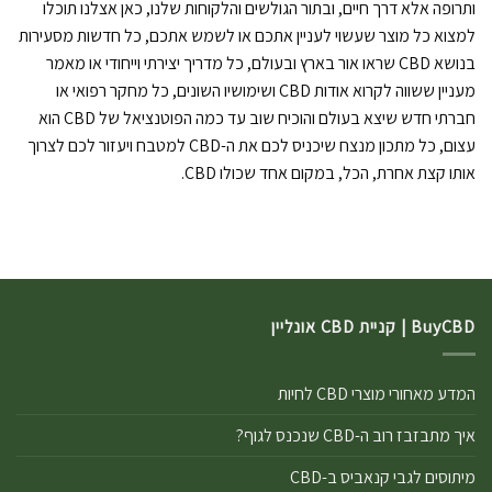
ותרופה אלא דרך חיים, ובתור הגולשים והלקוחות שלנו, כאן אצלנו תוכלו
למצוא כל מוצר שעשוי לעניין אתכם או לשמש אתכם, כל חדשות מסעירות
בנושא CBD שראו אור בארץ ובעולם, כל מדריך יצירתי וייחודי או מאמר
מעניין ששווה לקרוא אודות CBD ושימושיו השונים, כל מחקר רפואי או
חברתי חדש שיצא בעולם והוכיח שוב עד כמה הפוטנציאל של CBD הוא
עצום, כל מתכון מנצח שיכניס לכם את ה-CBD למטבח ויעזור לכם לצרוך
אותו קצת אחרת, הכל, במקום אחד שכולו CBD.
BuyCBD | קניית CBD אונליין
המדע מאחורי מוצרי CBD לחיות
איך מתבזבז רוב ה-CBD שנכנס לגוף?
מיתוסים לגבי קנאביס ב-CBD