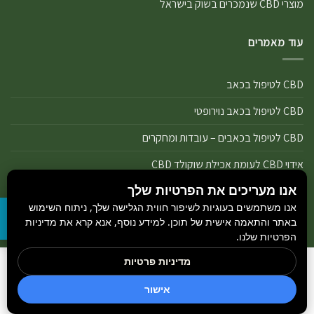
מוצרי CBD שנמכרים בשוק בישראל
עוד מאמרים
CBD לטיפול בכאב
CBD לטיפול בכאב נוירופטי
CBD לטיפול בכאבים – עובדות ומחקרים
אידוי CBD לעומת אכילת שוקולד CBD
אנו מעריכים את הפרטיות שלך
אידוי נכון של מוצרי שמן ותפרחת CBD
אנו משתמשים בעוגיות לשיפור חווית הגלישה שלך, ניתוח השימוש
אידוי שמן CBD או אידוי תפרחת CBD
באתר והתאמה אישית של תוכן. למידע נוסף, אנא קרא את מדיניות
הפרטיות שלנו.
מדיניות פרטיות
הבלוג
כל הזכויות שמורות 2026 ©
GetCBD
והיצרנים הנמצאים באתר.
חדשות קנאביס
אישור
מקודם ע״י
Rank+ סוכן חכם לאתר