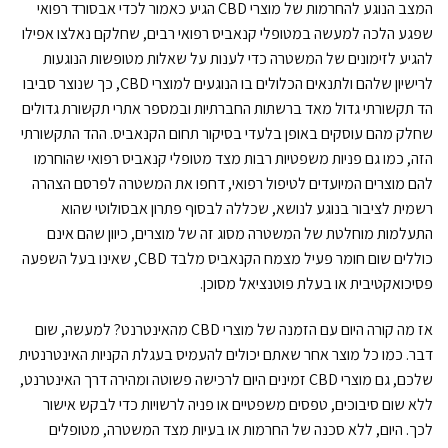
המצב הנוגע להחרמות של מוצרי CBD הגיע כאמור לכדי אבסורד רפואי
שפגע הלכה למעשה במטופלי קנאביס רפואי רבים, שחלקם נאלצו אפילו
להגיע לזימונים של המשטרה כדי לענות על שאלות מטופשות הנוגעות
לרישיון שלהם ולתנאים הכלולים בו הנוגעים למוצרי CBD, כך שנוצר סביבו
הד תקשורתי גדול מאד ברשתות החברתיות ובמספר אתרי תקשורת גדולים
שחלק מהם עוסקים באופן בלעדי בסיקור תחום הקנאביס. ההד התקשורתי
הזה, כמו גם פניות משפטיות רבות מצד מטופלי קנאביס רפואי שהוחרמו
להם מוצרים המיועדים לטיפול רפואי, דחפו את המשטרה לפרסם הצהרה
רשמית לציבור בנוגע לנושא, שכללה לבסוף פתרון אבסולוטי שהוא
התעלמות מוחלטת של המשטרה מסוג זה של מוצרים, כיוון שהם אינם
כוללים שום חומר פעיל מצמח הקנאביס מלבד CBD, שאינו בעל השפעה
פסיכואקטיבית או בעלת פוטנציאל מסוכן.
אז מה קורה היום עם הזמנה של מוצרי CBD מהאינטרנט? למעשה, שום
דבר. כמו כל מוצר אחר שאתם יכולים להעמיס בעגלת הקניות האינטרנטית
שלכם, גם מוצרי CBD זמינים היום לרכישה פשוטה ומהירה דרך האינטרנט,
ללא שום סיבוכים, טפסים משפטיים או פניה לרשויות כדי לבקש אישור
לכך. היום, ללא סכנה של החרמות או בעיות מצד המשטרה, מטופלים