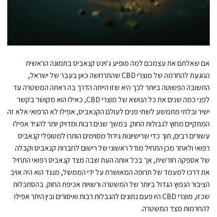
אם שאלתם את עצמכם למה מופיע ג'וינט קנאביס בתמונה הראשית
הנוגעת להחרמה של מוצרי CBD שהתרחשה כאן בעבר של ישראל,
התשובה הפשוטה ביותר לכך היא שזו הייתה הדרך בה ראתה המשטרה עד
לפני כמה שנים את כל הנושא של מוצרי CBD, כאילו הוא מקושר בקשר
ישיר ובלתי מתמשע לשתי פנים לעולם הקנאביס, אפילו לא הרפואי אלא זה
המתקיים מחוץ לגבולות החוק. במשך שנים רבות ומדויק יותר להגיד אפילו
עשורים רבים, תוך כדי שרישיונות גידול מסוימים הותרו למטופלי קנאביס
רפואי ולאחר מכן התחיל מודל ראשוני של רישום לחברות קנאביס וקבלה
של אספקה חודשית, אך בכל אותה העת שבה מצד קנאביס רפואי התחיל
את דרכו למעמד של תרופה המאושרת על ידי הממשל, מנגד הוא היה אויב
הציבור הנפוץ הגדול ביותר של המשטרה ורשויות אכיפת החוק. בהסתכלות
שכזו, מוצרי CBD היו פעם נתונים להגבלות רבות ואיסורים ובין היתר אפילו
להחרמות מצד המשטרה.