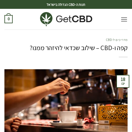
ד
חנות ה-CBD הגדולה בישראל
0
מדריכים ל-CBD
קפה ו-CBD – שילוב שכדאי להיזהר ממנו?
18
ינו