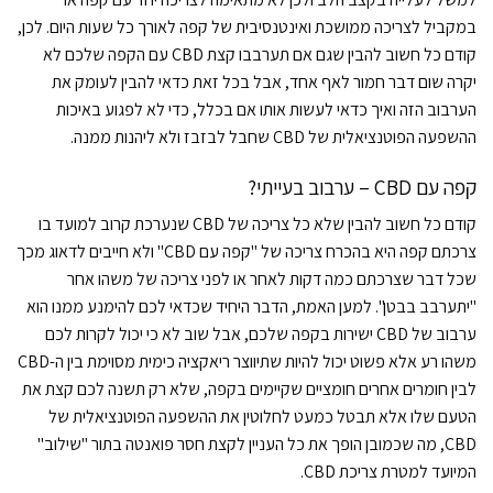
במקביל לצריכה ממושכת ואינטנסיבית של קפה לאורך כל שעות היום. לכן,
קודם כל חשוב להבין שגם אם תערבבו קצת CBD עם הקפה שלכם לא
יקרה שום דבר חמור לאף אחד, אבל בכל זאת כדאי להבין לעומק את
הערבוב הזה ואיך כדאי לעשות אותו אם בכלל, כדי לא לפגוע באיכות
ההשפעה הפוטנציאלית של CBD שחבל לבזבז ולא ליהנות ממנה.
קפה עם CBD – ערבוב בעייתי?
קודם כל חשוב להבין שלא כל צריכה של CBD שנערכת קרוב למועד בו
צרכתם קפה היא בהכרח צריכה של "קפה עם CBD" ולא חייבים לדאוג מכך
שכל דבר שצרכתם כמה דקות לאחר או לפני צריכה של משהו אחר
"יתערבב בבטן". למען האמת, הדבר היחיד שכדאי לכם להימנע ממנו הוא
ערבוב של CBD ישירות בקפה שלכם, אבל שוב לא כי יכול לקרות לכם
משהו רע אלא פשוט יכול להיות שתיווצר ריאקציה כימית מסוימת בין ה-CBD
לבין חומרים אחרים חומציים שקיימים בקפה, שלא רק תשנה לכם קצת את
הטעם שלו אלא תבטל כמעט לחלוטין את ההשפעה הפוטנציאלית של
CBD, מה שכמובן הופך את כל העניין לקצת חסר פואנטה בתור "שילוב"
המיועד למטרת צריכת CBD.