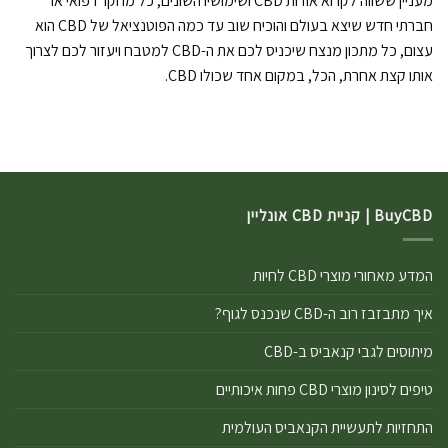
מעניין ששווה לקרוא אודות CBD ושימושיו השונים, כל מחקר רפואי או
חברתי חדש שיצא בעולם והוכיח שוב עד כמה הפוטנציאל של CBD הוא
עצום, כל מתכון מנצח שיכניס לכם את ה-CBD למטבח ויעזור לכם לצרוך
אותו קצת אחרת, הכל, במקום אחד שכולו CBD.
BuyCBD | קניית CBD אונליין
המדע מאחורי מוצרי CBD לחיות
איך מתבזבז רוב ה-CBD שנכנס לגוף?
מיתוסים לגבי קנאביס ב-CBD
טיפים לסינון מוצרי CBD פחות איכותיים
התחזיות לתעשיית הקנאביס העולמית