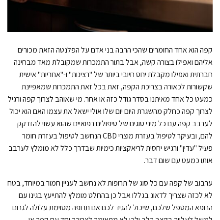
קפה הוא אחד החומרים שהכי הרבה בני אדם על הפלנטה הזאת מכורים
אליהם ואפילו בצורה קשה, אבל בתור התמכרות שמקובלת מאד מבחינה
חברתית ואפילו מקבלת יחס חיובי ביותר של "רצינות" ו-"אחריות" אישית
שקשורות לכאורה בצריכת הקפה, זאת בכל זאת התמכרות שמאפיינת
כמעט כל אחד מאיתנו בסדר גודל כזה או אחר. מי שאוהב לצרוך קפה ורגיל
לצרוך קפה כחלק מהשגרת היום יום שלו אולי ישאל את עצמו האם הוא יכול
לערבב קפה עם כל מיני סוגים של טיפולים רפואיים שהוא עשוי להזדקק
להם, ובעיקר לטיפול בעזרת מוצרי CBD הנחשב לטיפול בעזרת חומר
פעיל "עדין" ורגיש יחסית לריאקציות כימיות שבדרך כלל לא מומלץ לערבב
אותו כמעט עם שום דבר.
ערבוב של קפה עם כל סוג של תרופות לא נחשב לעניין חמור במיוחד, בטח
לא לכזה שצריך לדאוג בגללו אבל כן בהחלט מומלץ להתייעץ בגינו עם
הרופא המטפל שלכם, שיכול להגיד לכם אם תרופה מסוימת עלולה לגרום
למשל לעלייה בקצב הלב ולכן לא מתאימה לצריכה יחד עם קפה או