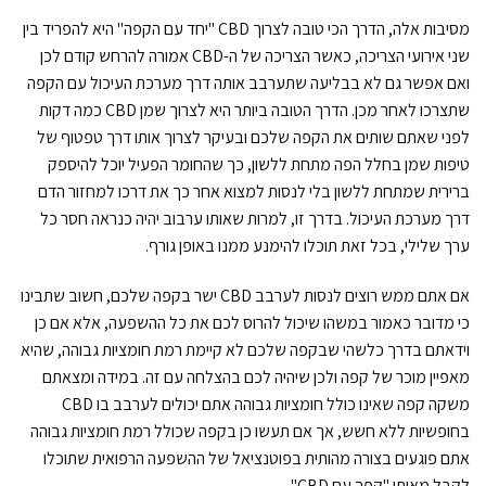
מסיבות אלה, הדרך הכי טובה לצרוך CBD "יחד עם הקפה" היא להפריד בין
שני אירועי הצריכה, כאשר הצריכה של ה-CBD אמורה להרחש קודם לכן
ואם אפשר גם לא בבליעה שתערבב אותה דרך מערכת העיכול עם הקפה
שתצרכו לאחר מכן. הדרך הטובה ביותר היא לצרוך שמן CBD כמה דקות
לפני שאתם שותים את הקפה שלכם ובעיקר לצרוך אותו דרך טפטוף של
טיפות שמן בחלל הפה מתחת ללשון, כך שהחומר הפעיל יוכל להיספק
ברירית שמתחת ללשון בלי לנסות למצוא אחר כך את דרכו למחזור הדם
דרך מערכת העיכול. בדרך זו, למרות שאותו ערבוב יהיה כנראה חסר כל
ערך שלילי, בכל זאת תוכלו להימנע ממנו באופן גורף.
אם אתם ממש רוצים לנסות לערבב CBD ישר בקפה שלכם, חשוב שתבינו
כי מדובר כאמור במשהו שיכול להרוס לכם את כל ההשפעה, אלא אם כן
וידאתם בדרך כלשהי שבקפה שלכם לא קיימת רמת חומציות גבוהה, שהיא
מאפיין מוכר של קפה ולכן שיהיה לכם בהצלחה עם זה. במידה ומצאתם
משקה קפה שאינו כולל חומציות גבוהה אתם יכולים לערבב בו CBD
בחופשיות ללא חשש, אך אם תעשו כן בקפה שכולל רמת חומציות גבוהה
אתם פוגעים בצורה מהותית בפוטנציאל של ההשפעה הרפואית שתוכלו
לקבל מאותו "קפה עם CBD".