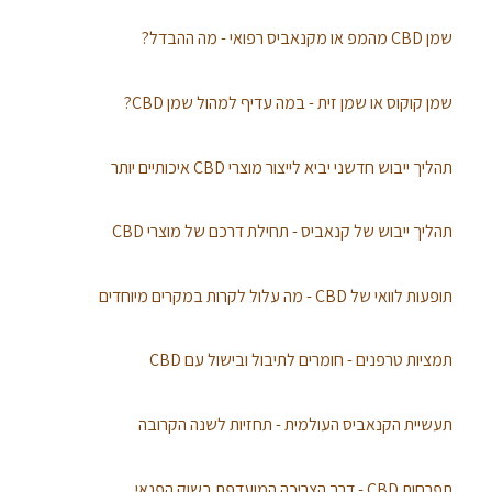
שמן CBD מהמפ או מקנאביס רפואי - מה ההבדל?
שמן קוקוס או שמן זית - במה עדיף למהול שמן CBD?
תהליך ייבוש חדשני יביא לייצור מוצרי CBD איכותיים יותר
תהליך ייבוש של קנאביס - תחילת דרכם של מוצרי CBD
תופעות לוואי של CBD - מה עלול לקרות במקרים מיוחדים
תמציות טרפנים - חומרים לתיבול ובישול עם CBD
תעשיית הקנאביס העולמית - תחזיות לשנה הקרובה
תפרחות CBD - דרך הצריכה המועדפת בשוק הפנאי