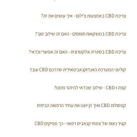
צריכת CBD באמצעות צ'ילום - איך עושים את זה?
צריכת CBD במשקאות תוססים - האם זה שילוב טוב?
צריכת CBD בסיגריה אלקטרונית - האם זה אפשרי וכדאי?
קולטני המערכת האנדוקנאבינואידית שדרכם CBD עובד
קפה ו-CBD - שילוב שכדאי להיזהר ממנו?
קפסולות CBD ואיך הן ישנו את עתיד הרפואה הביתית
קציר נאות של צמחי קנאביס רפואי - כך מפיקים CBD